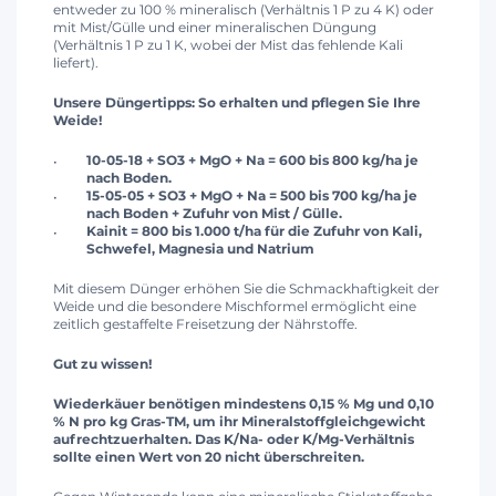
entweder zu 100 % mineralisch (Verhältnis 1 P zu 4 K) oder
mit Mist/Gülle und einer mineralischen Düngung
(Verhältnis 1 P zu 1 K, wobei der Mist das fehlende Kali
liefert).
Unsere Düngertipps: So erhalten und pflegen Sie Ihre
Weide!
10-05-18 + SO3 + MgO + Na = 600 bis 800 kg/ha je
nach Boden.
15-05-05 + SO3 + MgO + Na = 500 bis 700 kg/ha je
nach Boden + Zufuhr von Mist / Gülle.
Kainit = 800 bis 1.000 t/ha für die Zufuhr von Kali,
Schwefel, Magnesia und Natrium
Mit diesem Dünger erhöhen Sie die Schmackhaftigkeit der
Weide und die besondere Mischformel ermöglicht eine
zeitlich gestaffelte Freisetzung der Nährstoffe.
Gut zu wissen!
Wiederkäuer benötigen mindestens 0,15 % Mg und 0,10
% N pro kg Gras-TM, um ihr Mineralstoffgleichgewicht
aufrechtzuerhalten. Das K/Na- oder K/Mg-Verhältnis
sollte einen Wert von 20 nicht überschreiten.