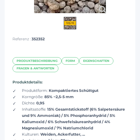
Referenz :
352352
PRODUKTBESCHREIBUNG
FORM
EIGENSCHAFTEN
FRAGEN & ANTWORTEN
Produktdetails:
Produktform:
Kompaktiertes Schüttgut
Korngröße:
85% ~2,5-5 mm
Dichte:
0,95
Inhaltsstoffe:
15% Gesamtstickstoff (6% Salpetersäure
und 9% Ammoniak) / 5% Phosphoranhydrid / 5%
Kaliumoxid / 6% Schwefelsäureanhydrid / 4%
Magnesiumoxid / 7% Natriumchlorid
Kulturen:
Weiden, Ackerfutter, ...