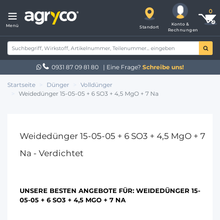
Konto &
Menü
Standort
Rechnungen
0931 87 09 81 80
| Eine Frage?
Schreibe uns!
Startseite
Dünger
Volldünger
Weidedünger 15-05-05 + 6 SO3 + 4,5 MgO + 7 Na
Weidedünger 15-05-05 + 6 SO3 + 4,5 MgO + 7
Na - Verdichtet
UNSERE BESTEN ANGEBOTE FÜR:
WEIDEDÜNGER 15-
05-05 + 6 SO3 + 4,5 MGO + 7 NA