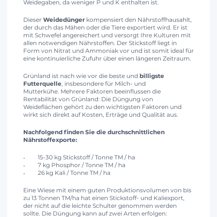
Weidegaben, da weniger P und K enthalten ist.
Dieser
Weidedünger
kompensiert den Nährstoffhausahlt,
der durch das Mähen oder die Tiere exportiert wird. Er ist
mit Schwefel angereichert und versorgt Ihre Kulturen mit
allen notwendigen Nährstoffen. Der Stickstoff liegt in
Form von Nitrat und Ammoniak vor und ist somit ideal für
eine kontinuierliche Zufuhr über einen längeren Zeitraum.
Grünland ist nach wie vor die beste und
billigste
Futterquelle
, insbesondere für Milch- und
Mutterkühe. Mehrere Faktoren beeinflussen die
Rentabilität von Grünland: Die Düngung von
Weideflächen gehört zu den wichtigsten Faktoren und
wirkt sich direkt auf Kosten, Erträge und Qualität aus.
Nachfolgend finden Sie die durchschnittlichen
Nährstoffexporte:
15-30 kg Stickstoff / Tonne TM / ha
7 kg Phosphor / Tonne TM / ha
26 kg Kali / Tonne TM / ha
Eine Wiese mit einem guten Produktionsvolumen von bis
zu 13 Tonnen TM/ha hat einen Stickstoff- und Kaliexport,
der nicht auf die leichte Schulter genommen werden
sollte. Die Düngung kann auf zwei Arten erfolgen: