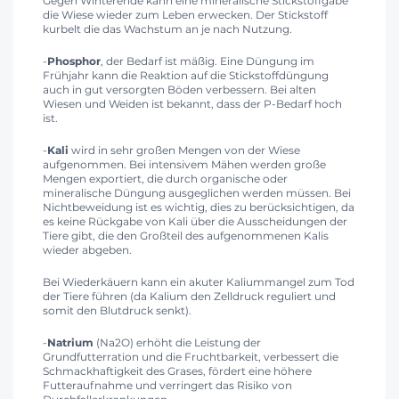
Gegen Winterende kann eine mineralische Stickstoffgabe
die Wiese wieder zum Leben erwecken. Der Stickstoff
kurbelt die das Wachstum an je nach Nutzung.
-
Phosphor
, der Bedarf ist mäßig. Eine Düngung im
Frühjahr kann die Reaktion auf die Stickstoffdüngung
auch in gut versorgten Böden verbessern. Bei alten
Wiesen und Weiden ist bekannt, dass der P-Bedarf hoch
ist.
-
Kali
wird in sehr großen Mengen von der Wiese
aufgenommen. Bei intensivem Mähen werden große
Mengen exportiert, die durch organische oder
mineralische Düngung ausgeglichen werden müssen. Bei
Nichtbeweidung ist es wichtig, dies zu berücksichtigen, da
es keine Rückgabe von Kali über die Ausscheidungen der
Tiere gibt, die den Großteil des aufgenommenen Kalis
wieder abgeben.
Bei Wiederkäuern kann ein akuter Kaliummangel zum Tod
der Tiere führen (da Kalium den Zelldruck reguliert und
somit den Blutdruck senkt).
-
Natrium
(Na2O) erhöht die Leistung der
Grundfutterration und die Fruchtbarkeit, verbessert die
Schmackhaftigkeit des Grases, fördert eine höhere
Futteraufnahme und verringert das Risiko von