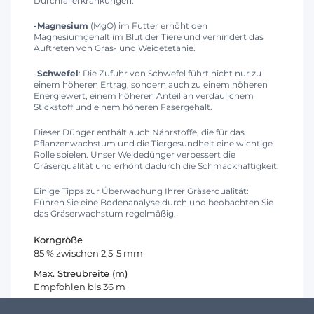
Durchfallerkrankungen.
-Magnesium
(MgO) im Futter erhöht den
Magnesiumgehalt im Blut der Tiere und verhindert das
Auftreten von Gras- und Weidetetanie.
-
Schwefel
: Die Zufuhr von Schwefel führt nicht nur zu
einem höheren Ertrag, sondern auch zu einem höheren
Energiewert, einem höheren Anteil an verdaulichem
Stickstoff und einem höheren Fasergehalt.
Dieser Dünger enthält auch Nährstoffe, die für das
Pflanzenwachstum und die Tiergesundheit eine wichtige
Rolle spielen. Unser Weidedünger verbessert die
Gräserqualität und erhöht dadurch die Schmackhaftigkeit.
Einige Tipps zur Überwachung Ihrer Gräserqualität:
Führen Sie eine Bodenanalyse durch und beobachten Sie
das Gräserwachstum regelmäßig.
Korngröße
85 % zwischen 2,5-5 mm
Max. Streubreite (m)
Empfohlen bis 36 m
Dichte