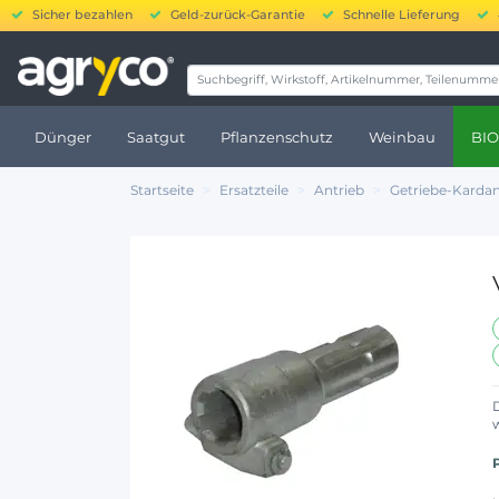
Sicher bezahlen
Geld-zurück-Garantie
Schnelle Lieferung
20.00
Dünger
Saatgut
Pflanzenschutz
Weinbau
BIO
Startseite
Ersatzteile
Antrieb
Getriebe-Karda
D
w