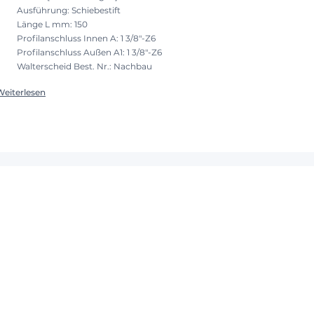
Ausführung: Schiebestift
Länge L mm: 150
Profilanschluss Innen A: 1 3/8"-Z6
Profilanschluss Außen A1: 1 3/8"-Z6
Walterscheid Best. Nr.: Nachbau
Weiterlesen