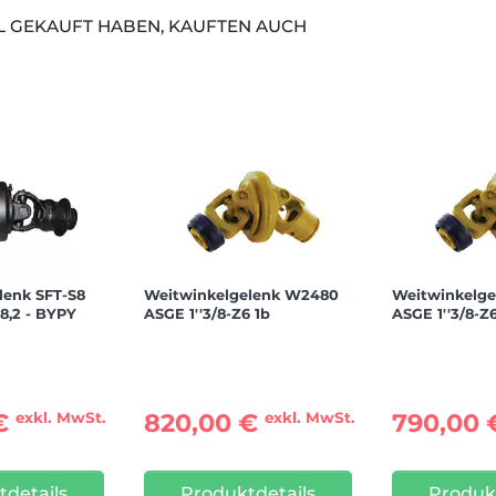
EL GEKAUFT HABEN, KAUFTEN AUCH
lenk SFT-S8
Weitwinkelgelenk W2480
Weitwinkelg
8,2 - BYPY
ASGE 1''3/8-Z6 1b
ASGE 1''3/8-Z
 €
820,00 €
790,00
exkl. MwSt.
exkl. MwSt.
details
Produktdetails
Produk