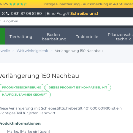
0 bis 250.000 € kurzfristige Finanzierung • Rückmeldung in 48 Stunden • 
4,6/5
0931 87 09 81 80
| Eine Frage?
Schreibe uns!
Boden-
Pflanzenschu
Tierhaltung
Traktorteile
bearbeitung
technik
nwelle
Weitwinkelgelenk
Verlängerung 150 Nachbau
Verlängerung 150 Nachbau
PRODUKTBESCHREIBUNG
DIESES PRODUKT IST KOMPATIBEL MIT
HÄUFIG ZUSAMMEN GEKAUFT
iese Verlängerung mit SchiebestiftSchiebestift 401 000 001R10 ist ein
ichtiges Teil für jeden Landwirt.
Produktinformationen:
Marke: [Marke einfügen]