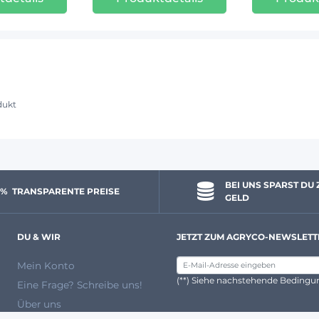
dukt
BEI UNS SPARST DU 
 % 
 TRANSPARENTE PREISE
GELD
DU & WIR
JETZT ZUM AGRYCO-NEWSLETT
Mein Konto
(**) Siehe nachstehende Beding
Eine Frage? Schreibe uns!
Über uns