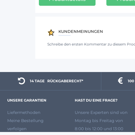
KUNDENMEINUNGEN
Schreibe den ersten Kommentar zu diesem Pro
14 TAGE 
  RÜCKGABERECHT*
100
UNSERE GARANTIEN
HAST DU EINE FRAGE?
Liefermethoden
Unsere Experten
sind von
Meine Bestellung
Montag bis Freitag von
verfolgen
8:00 bis 12:00 und 13:00