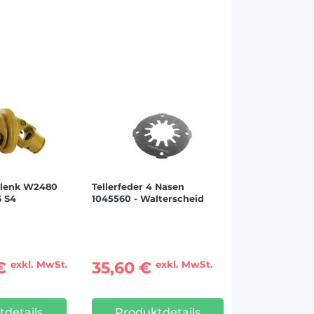
elenk W2480
Tellerfeder 4 Nasen
6 S4
1045560 - Walterscheid
 €
35,60 €
exkl. MwSt.
exkl. MwSt.
tdetails
Produktdetails