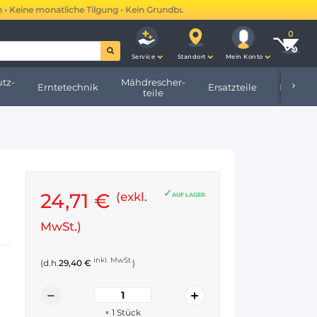
Keine monatliche Tilgung • Kein Grundbucheintrag •
Mehr erfahren →
Service
Standort
Mein Konto
tz-
Mähdrescher-
Erntetechnik
Ersatzteile
Hofbeda
teile
24,71 €
(exkl.
AUF LAGER
MwSt.)
inkl. MwSt.
(d.h.
29,40 €
)
×
1
Stück