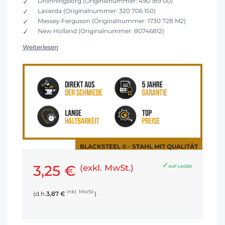
Dronningborg (Originalnummer: 490 189 00)
Laverda (Originalnummer: 320 706 150)
Massey Ferguson (Originalnummer: 1730 728 M2)
New Holland (Originalnummer: 80746812)
Weiterlesen
BLACKSTEEL © - STAHL MIT QUALITÄT
3,25 €
(exkl. MwSt.)
AUF LAGER
inkl. MwSt.
(d.h.
3,87 €
)