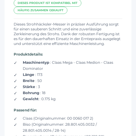
DIESES PRODUKT IST KOMPATIBEL MIT
HÄUFIG ZUSAMMEN GEKAUFT
Dieses Strohhäcksler-Messer in präziser Ausführung sorgt
für einen sauberen Schnitt und eine zuverlässige
Zerkleinerung des Strohs. Dank der robusten Fertigung ist
es für den dauerhaften Einsatz in der Erntepraxis ausgelegt
und unterstützt eine effiziente Maschinenleistung.
Produktdetails:
Maschinentyp
: Claas Mega - Claas Medion - Claas
Dominator
Länge
: 173
Breite
: 50
Stärke
: 3
Bohrung
: 18
Gewicht
: 0.175 kg
Passend für:
Claas (Originalnummer: 00 0060 017 2)
Biso (Originalnummer: 28.801.405.0032 /
28.801.405.0014 / 28-14)