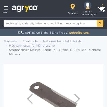
Konto &
Menü
Standort
Rechnungen
0931 87 09 81 80
| Eine Frage?
Schreibe uns!
Startseite
Ersatzteile
Mähdrescher - Feldhäcksler
Häckselmesser für Mähdrescher
Strohhäcksler-Messer - Länge 173 - Breite 50 - Stärke 3 - Mehrere
Marken