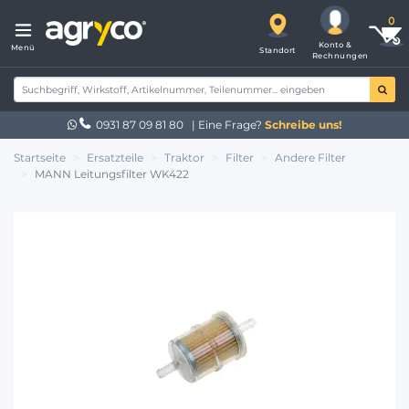
Konto &
Menü
Standort
Rechnungen
0931 87 09 81 80
| Eine Frage?
Schreibe uns!
Startseite
Ersatzteile
Traktor
Filter
Andere Filter
MANN Leitungsfilter WK422