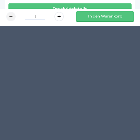
Produktdetails
In den Warenkorb
KUNDENMEINUNGEN
Schreibe den ersten Kommentar zu diesem Produkt
14 TAGE 
100 % 
  RÜCKGABERECHT*
 TRANSPARENTE PREISE
BEI UNS SPARST DU ZEIT UND 