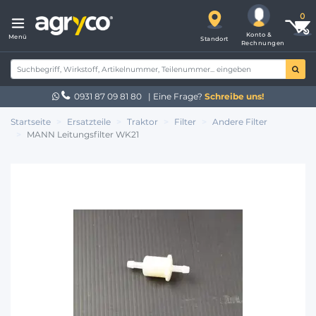
Konto &
Menü
Standort
Rechnungen
0931 87 09 81 80
| Eine Frage?
Schreibe uns!
Startseite
Ersatzteile
Traktor
Filter
Andere Filter
MANN Leitungsfilter WK21