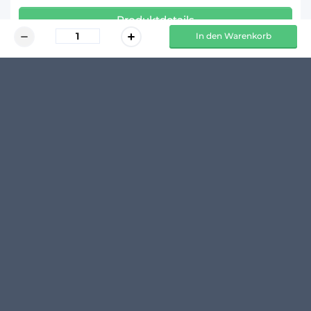
Produktdetails
In den Warenkorb
KUNDENMEINUNGEN
Schreibe den ersten Kommentar zu diesem Produkt
14 TAGE 
100 % 
  RÜCKGABERECHT*
 TRANSPARENTE PREISE
BEI UNS SPARST DU ZEIT UND 