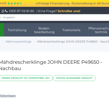
000 bis 250.000 € kurzfristige Finanzierung • Rückmeldung in 48 Stunden 
4,6/5
0931 87 09 81 80
| Eine Frage?
Schreibe uns!
Boden-
Pflanzenschu
Tierhaltung
Traktorteile
bearbeitung
technik
Mähmesserklinge
Mähdrescherklinge JOHN DEERE P49650 - Nach
Mähdrescherklinge JOHN DEERE P49650 -
Nachbau
DIESES PRODUKT IST KOMPATIBEL MIT
HÄUFIG ZUSAMMEN GEKAUFT
Weiterlesen