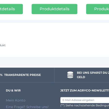
details
Produktdetails
Produk
dukt
BEI UNS SPARST DU 
 % 
 TRANSPARENTE PREISE
GELD
DU & WIR
JETZT ZUM AGRYCO-NEWSLETT
Mein Konto
(**) Siehe nachstehende Beding
Eine Frage? Schreibe uns!