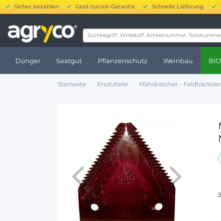
Sicher bezahlen
Geld-zurück-Garantie
Schnelle Lieferung
20.
Dünger
Saatgut
Pflanzenschutz
Weinbau
BIO
Startseite
Ersatzteile
Mähdrescher - Feldhäcksler