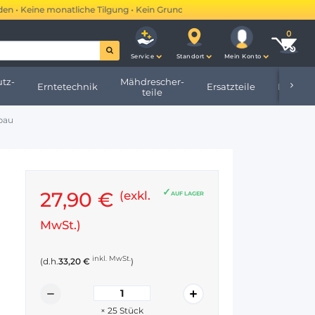
• Keine monatliche Tilgung • Kein Grundbucheintrag •
Mehr erfahren →
Service
Standort
Mein Konto
tz-
Mähdrescher-
Erntetechnik
Ersatzteile
Hofbeda
teile
bau
27,90 €
(exkl.
AUF LAGER
MwSt.)
inkl. MwSt.
(d.h.
33,20 €
)
×
25
Stück