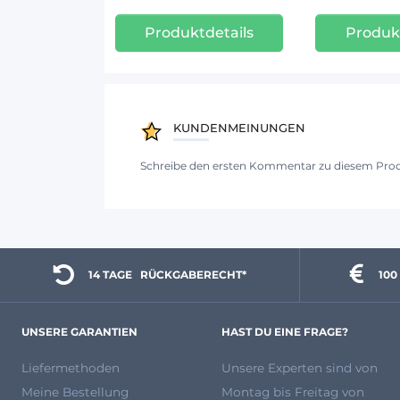
Produktdetails
Produkt
KUNDENMEINUNGEN
Schreibe den ersten Kommentar zu diesem Pro
14 TAGE 
  RÜCKGABERECHT*
100
UNSERE GARANTIEN
HAST DU EINE FRAGE?
Liefermethoden
Unsere Experten
sind von
Meine Bestellung
Montag bis Freitag von