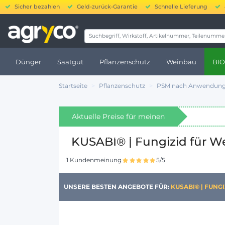
Sicher bezahlen
Geld-zurück-Garantie
Schnelle Lieferung
20.000 bis
Dünger
Saatgut
Pflanzenschutz
Weinbau
BIO
Startseite
Pflanzenschutz
PSM nach Anwendung
Aktuelle Preise für meinen
Standort anzeigen
KUSABI® | Fungizid für W
1 Kundenmeinung
5/5
UNSERE BESTEN ANGEBOTE FÜR:
KUSABI® | FUNG