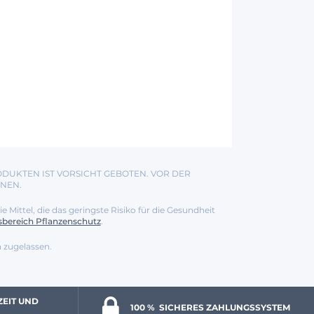
DUKTEN IST VORSICHT GEBOTEN. VOR DER
NEN.
ittel, die das geringste Risiko für die Gesundheit
sbereich Pflanzenschutz
.
 zugelassen.
ZEIT UND 
100 % 
 SICHERES ZAHLUNGSSYSTEM