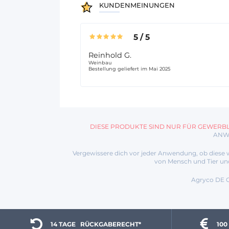
KUNDENMEINUNGEN
5
/
5
Reinhold G.
Weinbau
Bestellung geliefert im Mai 2025
DIESE PRODUKTE SIND NUR FÜR GEWERBL
ANW
Vergewissere dich vor jeder Anwendung, ob diese w
von Mensch und Tier un
Agryco DE G
14 TAGE 
  RÜCKGABERECHT*
100