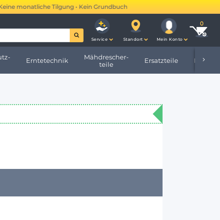
 monatliche Tilgung • Kein Grundbucheintrag •
Mehr erfahren →
Service
Standort
Mein Konto
tz-
Mähdrescher-
Erntetechnik
Ersatzteile
Hofbeda
teile