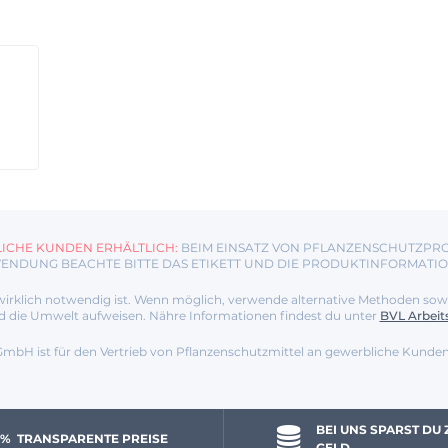
ICHE KUNDEN ERHÄLTLICH:
BEIM EINSATZ VON PFLANZENSCHUTZPRO
ENDUNG BEACHTE BITTE DAS ETIKETT UND DIE PRODUKTINFORMATIO
irklich notwendig ist. Wenn möglich, verwende alternative Methoden sowie M
d die Umwelt aufweisen. Nähre Informationen findest du unter
BVL Arbeit
mbH ist für den Vertrieb von Pflanzenschutzmittel an gewerbliche Kunden
BEI UNS SPARST DU 
 % 
 TRANSPARENTE PREISE
GELD