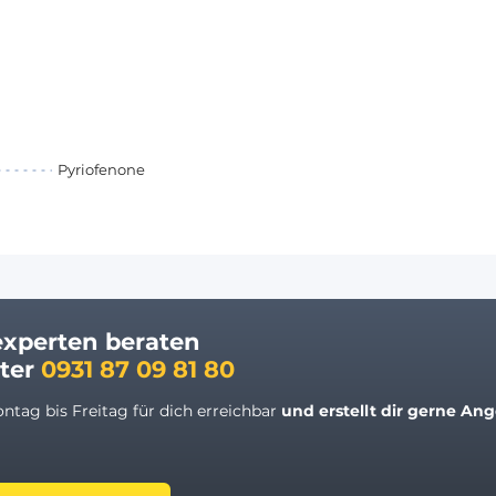
Pyriofenone
experten beraten
nter
0931 87 09 81 80
ntag bis Freitag für dich erreichbar
und erstellt dir gerne
Ange