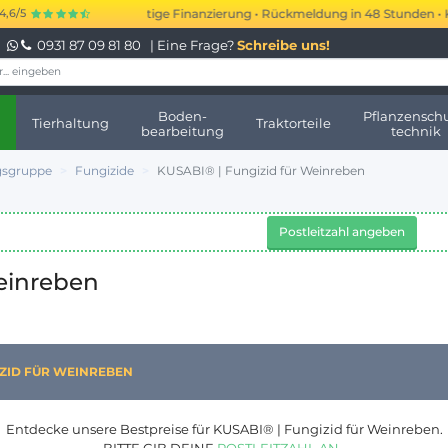
 250.000 € kurzfristige Finanzierung • Rückmeldung in 48 Stunden • Keine
4,6/5
0931 87 09 81 80
| Eine Frage?
Schreibe uns!
Boden-
Pflanzenschu
Tierhaltung
Traktorteile
bearbeitung
technik
sgruppe
Fungizide
KUSABI® | Fungizid für Weinreben
Postleitzahl angeben
einreben
IZID FÜR WEINREBEN
Entdecke unsere Bestpreise für KUSABI® | Fungizid für Weinreben.
BITTE GIB DEINE
POSTLEITZAHL AN
.