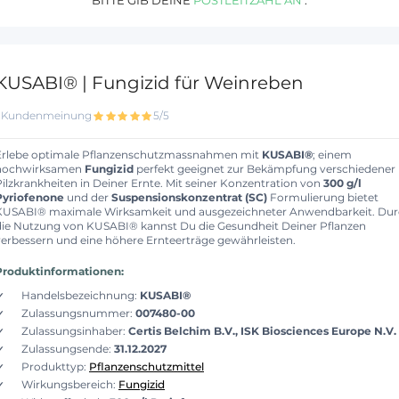
KUSABI® | Fungizid für Weinreben
1 Kundenmeinung
5/5
Erlebe optimale Pflanzenschutzmassnahmen mit
KUSABI®
; einem
hochwirksamen
Fungizid
perfekt geeignet zur Bekämpfung verschiedener
Pilzkrankheiten in Deiner Ernte. Mit seiner Konzentration von
300 g/l
Pyriofenone
und der
Suspensionskonzentrat (SC)
Formulierung bietet
KUSABI® maximale Wirksamkeit und ausgezeichneter Anwendbarkeit. Du
die Nutzung von KUSABI® kannst Du die Gesundheit Deiner Pflanzen
verbessern und eine höhere Ernteerträge gewährleisten.
Produktinformationen:
Handelsbezeichnung:
KUSABI®
Zulassungsnummer:
007480-00
Zulassungsinhaber:
Certis Belchim B.V., ISK Biosciences Europe N.V.
Zulassungsende:
31.12.2027
Produkttyp:
Pflanzenschutzmittel
Wirkungsbereich:
Fungizid