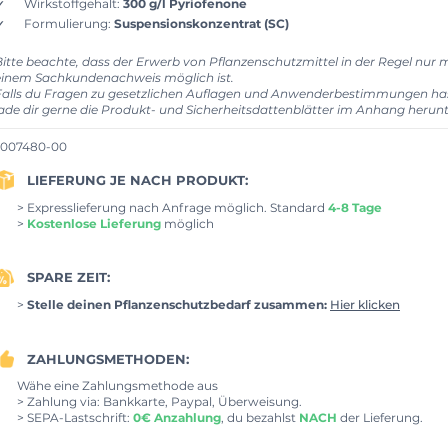
Wirkstoffgehalt:
300 g/l Pyriofenone
Formulierung:
Suspensionskonzentrat (SC)
Bitte beachte, dass der Erwerb von Pflanzenschutzmittel in der Regel nur m
einem Sachkundenachweis möglich ist.
Falls du Fragen zu gesetzlichen Auflagen und Anwenderbestimmungen has
lade dir gerne die Produkt- und Sicherheitsdattenblätter im Anhang herunt
007480-00
LIEFERUNG JE NACH PRODUKT:
> Expresslieferung nach Anfrage möglich. Standard
4-8 Tage
>
Kostenlose Lieferung
möglich
SPARE ZEIT:
>
Stelle deinen Pflanzenschutzbedarf zusammen:
Hier klicken
ZAHLUNGSMETHODEN:
Wähe eine Zahlungsmethode aus
> Zahlung via: Bankkarte, Paypal, Überweisung.
> SEPA-Lastschrift:
0€ Anzahlung
, du bezahlst
NACH
der Lieferung.