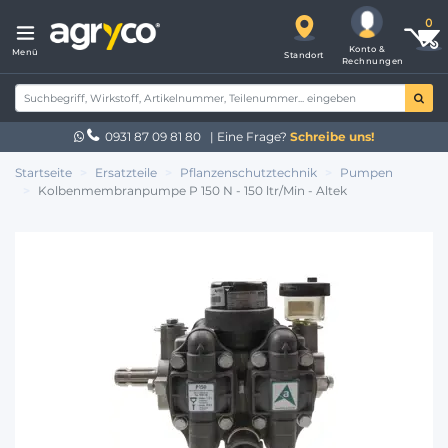
Konto &
Menü
Standort
Rechnungen
0931 87 09 81 80
| Eine Frage?
Schreibe uns!
Startseite
Ersatzteile
Pflanzenschutztechnik
Pumpen
Kolbenmembranpumpe P 150 N - 150 ltr/Min - Altek