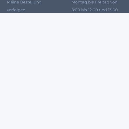
Meine Bestellung
Montag bis Freitag von
verfolgen
8:00 bis 12:00 und 13:00
Zahlungsmethoden
bis 17:00 Uhr unter
Versandkosten
0931 87 09 81 80
für dich
Rückgabe und Ersatz
da.
Unsere Marken
Häufig gestellte Fragen
So kaufst Du bei uns ein
Werden Sie Verkäufer bei
Agryco
100 % SICHERES ZAHLUNGSSYSTEM
Meine Cookies setzen
Im