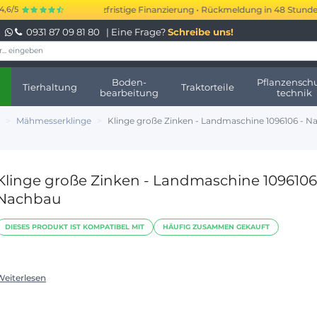
00 bis 250.000 € kurzfristige Finanzierung • Rückmeldung in 48 Stunden • 
4,6/5
0931 87 09 81 80
| Eine Frage?
Schreibe uns!
Boden-
Pflanzenschu
Tierhaltung
Traktorteile
bearbeitung
technik
Mähmesserklinge
Klinge große Zinken - Landmaschine 1096106 - 
Klinge große Zinken - Landmaschine 1096106
Nachbau
DIESES PRODUKT IST KOMPATIBEL MIT
HÄUFIG ZUSAMMEN GEKAUFT
Weiterlesen