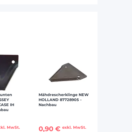
 unten
Mähdrescherklinge NEW
SSEY
HOLLAND 87728905 -
CASE IH
Nachbau
hbau
0,90 €
xkl. MwSt.
exkl. MwSt.