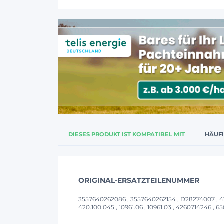
DIESES PRODUKT IST KOMPATIBEL MIT
HÄUF
ORIGINAL-ERSATZTEILENUMMER
3557640262086 , 3557640262154 , D28274007 , 42
420.100.045 , 10961.06 , 10961.03 , 4260714246 ,