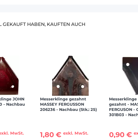
EL GEKAUFT HABEN, KAUFTEN AUCH
klinge JOHN
Messerklinge gezahnt
Messerklinge
0 - Nachbau
MASSEY FERGUSSON
gezahnt - MA
206236 - Nachbau (Stk.: 25)
FERGUSON - 
301B03 - Nac
1,80 €
0,90 €
exkl. MwSt.
exkl. MwSt.
e