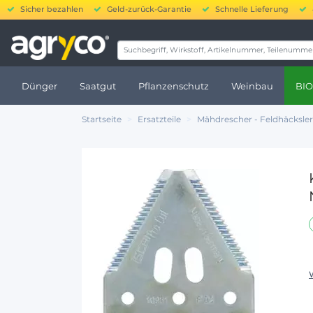
Sicher bezahlen
Geld-zurück-Garantie
Schnelle Lieferung
20.0
Dünger
Saatgut
Pflanzenschutz
Weinbau
BIO
Startseite
Ersatzteile
Mähdrescher - Feldhäcksler