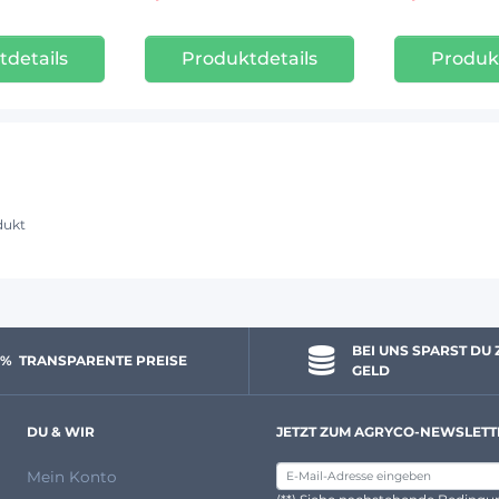
details
Produktdetails
Produk
dukt
BEI UNS SPARST DU 
 % 
 TRANSPARENTE PREISE
GELD
DU & WIR
JETZT ZUM AGRYCO-NEWSLETT
Mein Konto