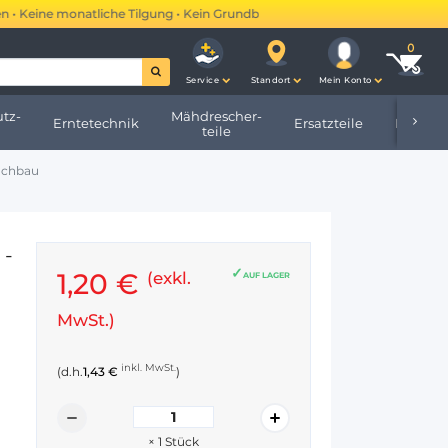
Keine monatliche Tilgung • Kein Grundbucheintrag •
Mehr erfahren →
Service
Standort
Mein Konto
tz-
Mähdrescher-
Erntetechnik
Ersatzteile
Hofbeda
teile
Nachbau
 -
1,20 €
(exkl.
AUF LAGER
MwSt.)
inkl. MwSt.
(d.h.
1,43 €
)
×
1
Stück