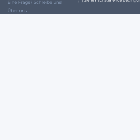
(**) Siehe nachstehende Beding
Eine Frage? Schreibe uns!
Über uns
Ein Expertenteam
ANERKANNTE PARTNER
pressum
Datenschutzerklärung
Nutzungsbedingungen