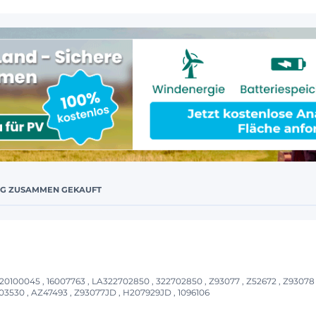
IG ZUSAMMEN GEKAUFT
0100045 , 16007763 , LA322702850 , 322702850 , Z93077 , Z52672 , Z93078 
 6503530 , AZ47493 , Z93077JD , H207929JD , 1096106