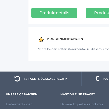
Produktdetails
Produkt
KUNDENMEINUNGEN
Schreibe den ersten Kommentar zu diesem Pro
14 TAGE 
  RÜCKGABERECHT*
100
UNSERE GARANTIEN
HAST DU EINE FRAGE?
Liefermethoden
Unsere Experten
sind von