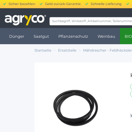
Sicher bezahlen
Geld-zurück-Garantie
Schnelle Lieferung
20
Dünger
Saatgut
Pflanzenschutz
Weinbau
BIO
Startseite
Ersatzteile
Mähdrescher - Feldhäcksler