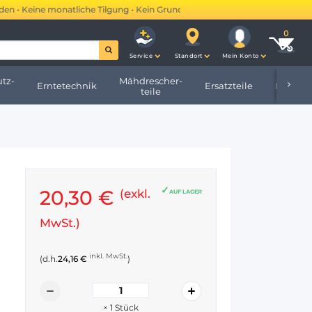
• Keine monatliche Tilgung • Kein Grundbucheintrag •
Mehr erfahren →
Service
Standort
Mein Konto
tz-
Mähdrescher-
Erntetechnik
Ersatzteile
Hofbeda
teile
20,30 €
(exkl.
AUF LAGER
MwSt.)
inkl. MwSt.
(d.h.
24,16 €
)
×
1
Stück