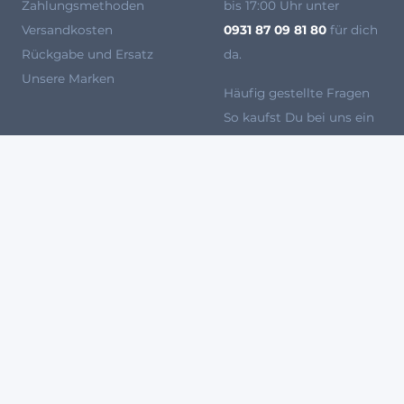
Zahlungsmethoden
bis 17:00 Uhr unter
Versandkosten
0931 87 09 81 80
für dich
Rückgabe und Ersatz
da.
Unsere Marken
Häufig gestellte Fragen
So kaufst Du bei uns ein
Werden Sie Verkäufer bei
Agryco
100 % SICHERES ZAHLUNGSSYSTEM
Meine Cookies setzen
Im
Schutz personenbezogener 
Friedrich-Koenig-Str. 2
97297 Waldbüttelbrunn