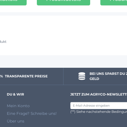
dukt
BEI UNS SPARST DU 
 % 
 TRANSPARENTE PREISE
GELD
DU & WIR
JETZT ZUM AGRYCO-NEWSLETT
Mein Konto
(**) Siehe nachstehende Beding
Eine Frage? Schreibe uns!
Über uns