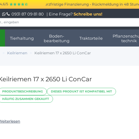
.000 bis 250.000 € kurzfristige Finanzierung • Rückmeldung in 48 Stunden 
4,6/5
0931 87 09 81 80
| Eine Frage?
Schreibe uns!
Boden-
Pflanzenschu
Tierhaltung
Traktorteile
bearbeitung
technik
Keilriemen
Keilriemen 17 x 2650 Li ConCar
Keilriemen 17 x 2650 Li ConCar
PRODUKTBESCHREIBUNG
DIESES PRODUKT IST KOMPATIBEL MIT
HÄUFIG ZUSAMMEN GEKAUFT
Weiterlesen