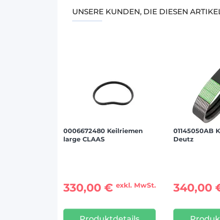
UNSERE KUNDEN, DIE DIESEN ARTIK
0006672480 Keilriemen
01145050AB K
large CLAAS
Deutz
330,00 €
340,00
exkl. MwSt.
Produktdetails
Produkt