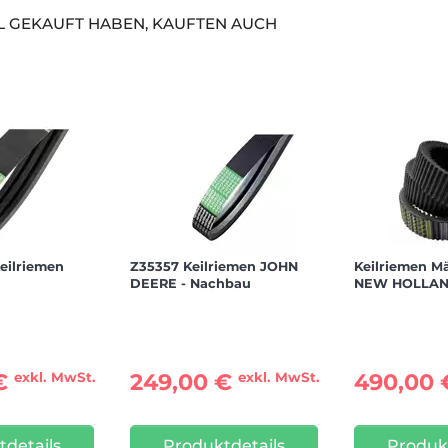
EL GEKAUFT HABEN, KAUFTEN AUCH
eilriemen
Z35357 Keilriemen JOHN
Keilriemen M
DEERE - Nachbau
NEW HOLLAN
 €
249,00 €
490,00
exkl. MwSt.
exkl. MwSt.
details
Produktdetails
Produk