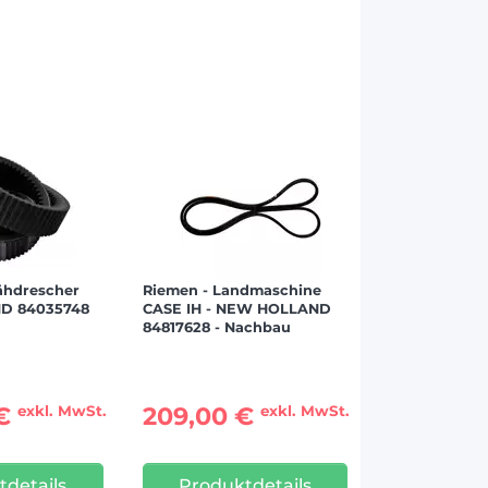
ähdrescher
Riemen - Landmaschine
D 84035748
CASE IH - NEW HOLLAND
84817628 - Nachbau
 €
209,00 €
exkl. MwSt.
exkl. MwSt.
tdetails
Produktdetails