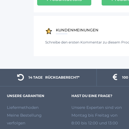
KUNDENMEINUNGEN
Schreibe den ersten Kommentar zu diesem Pro
14 TAGE 
  RÜCKGABERECHT*
100
UNSERE GARANTIEN
HAST DU EINE FRAGE?
Liefermethoden
Unsere Experten
sind von
Meine Bestellung
Montag bis Freitag von
verfolgen
8:00 bis 12:00 und 13:00