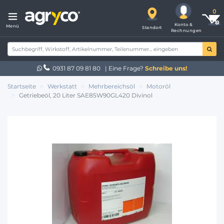
Konto &
Menü
Standort
Rechnungen
0931 87 09 81 80
| Eine Frage?
Schreibe uns!
Startseite
Werkstatt
Mehrbereichsöl
Motoröl
Getriebeöl, 20 Liter SAE85W90GL420 Divinol