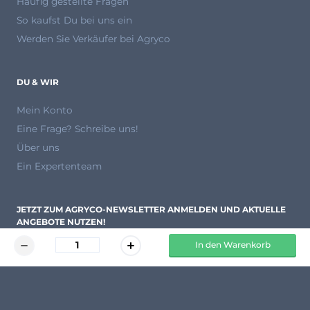
Häufig gestellte Fragen
So kaufst Du bei uns ein
Werden Sie Verkäufer bei Agryco
DU & WIR
Mein Konto
Eine Frage? Schreibe uns!
Über uns
Ein Expertenteam
JETZT ZUM AGRYCO-NEWSLETTER ANMELDEN UND AKTUELLE
ANGEBOTE NUTZEN!
In den Warenkorb
Anmelden
(**) Siehe nachstehende Bedingungen