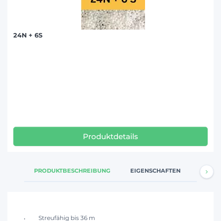
24N + 6S
Produktdetails
PRODUKTBESCHREIBUNG
EIGENSCHAFTEN
FRAGE
Streufähig bis 36 m