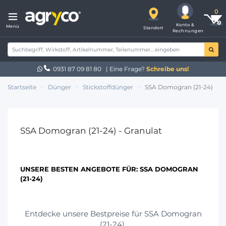
Konto &
Menü
Standort
Rechnungen
0931 87 09 81 80
| Eine Frage?
Schreibe uns!
Startseite
Dünger
Stickstoffdünger
SSA Domogran (21-24)
SSA Domogran (21-24) - Granulat
UNSERE BESTEN ANGEBOTE FÜR:
SSA DOMOGRAN
(21-24)
Entdecke unsere Bestpreise für SSA Domogran
(21-24).