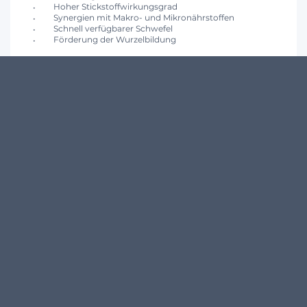
Hoher Stickstoffwirkungsgrad
Synergien mit Makro- und Mikronährstoffen
Schnell verfügbarer Schwefel
Förderung der Wurzelbildung
Form des Stickstoffs
Ammoniak-Stickstoff
KUNDENMEINUNGEN
Schreibe den ersten Kommentar zu diesem Produkt