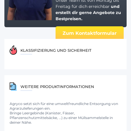
Unser Team ist von Montag bis
Freitag für dich erreichbar
und
erstellt dir gerne
Angebote zu
Bestpreisen.
Zum Kontaktformular
KLASSIFIZIERUNG UND SICHERHEIT
WEITERE PRODUKTINFORMATIONEN
Agryco setzt sich für eine umweltfreundliche Entsorgung von
Agrarzulieferungen ein.
Bringe Leergebinde (Kanister, Fässer,
Pflanzenschutzmittelsäcke, ...) zu einer Müllsammelstelle in
deiner Nähe.