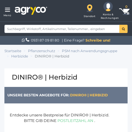
Konto &
Menü
Standort
Rechnungen
0931 87 09 81 80
| Eine Frage?
Schreibe uns!
Startseite
Pflanzenschutz
PSM nach Anwendungsgruppe
Herbizide
DINIRO® | Herbizid
DINIRO® | Herbizid
UNSERE BESTEN ANGEBOTE FÜR:
DINIRO® | HERBIZID
Entdecke unsere Bestpreise für DINIRO® | Herbizid.
BITTE GIB DEINE
POSTLEITZAHL AN
.