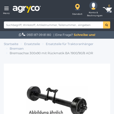
Konto &
Menü
Standort
Rechnungen
0931 87 09 81 80
| Eine Frage?
Schreibe uns!
Startseite
Ersatzteile
Ersatzteile für Traktoranhänger
Bremsen
Bremsachse 300x90 mit Rückmatik BA 1900/90/8 ADR