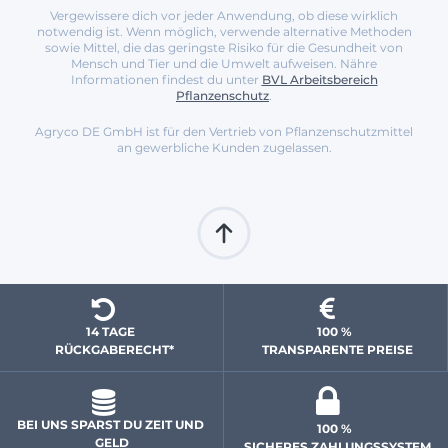
Vergewissere dich vor jeder Anwendung, ob diese wirklich
notwendig ist. Wenn möglich, verwende alternative Methoden
sowie Mittel, die das geringste Risiko für die Gesundheit von
Mensch und Tier und die Umwelt aufweisen. Nähre
Informationen findest du unter
BVL Arbeitsbereich
Pflanzenschutz
.
Agryco DE GmbH ist für den Vertrieb von Pflanzenschutzmittel
an gewerbliche Kunden zugelassen.
14 TAGE 
100 % 
  RÜCKGABERECHT*
 TRANSPARENTE PREISE
BEI UNS SPARST DU ZEIT UND 
100 % 
GELD
 SICHERES ZAHLUNGSSYSTEM