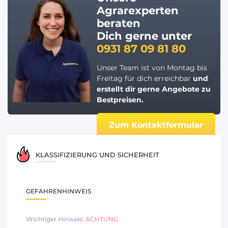
Agrarexperten
beraten
Dich gerne unter
0931 87 09 81 80
Unser Team ist von Montag bis
Freitag für dich erreichbar
und
erstellt dir gerne
Angebote zu
Bestpreisen.
Zum Kontaktformular
KLASSIFIZIERUNG UND SICHERHEIT
GEFAHRENHINWEIS
Wichtiger Hinweis:
ACHTUNG