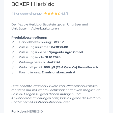
BOXER I Herbizid
4 Kundenmeinungen
4.8/5
Der flexible Herbizid-Baustein gegen Ungräser und
Unkräuter in Ackerbaukulturen.
Produktbeschreibung:
Handelsbezeichnung:
BOXER
Zulassungsnummer:
043838-00
Zulassungsinhaber:
Syngenta Agro GmbH
Zulassungsende:
31.10.2028
Wirkungsbereich:
Herbizid
Wirkstoffgehalt:
800 g/l (78,4 Gew.-%) Prosulfocarb
Formulierung:
Emulsionskonzentrat
Bitte beachte, dass der Erwerb von Pflanzenschutzmittel
meistens nur mit einem Sachkundennachweis möglich ist.
Falls du Fragen zu gesetzlichen Auflagen und
Anwenderbestimmungen hast, lade dir gerne die Produkt-
und Sicherheitsdattenblätter herunter.
Funktion:
HERBIZID