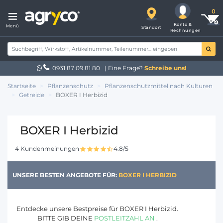
Konto &
Menü
Standort
Rechnungen
0931 87 09 81 80
| Eine Frage?
Schreibe uns!
Startseite
Pflanzenschutz
Pflanzenschutzmittel nach Kulturen
Getreide
BOXER I Herbizid
BOXER I Herbizid
4 Kundenmeinungen
4.8/5
UNSERE BESTEN ANGEBOTE FÜR:
BOXER I HERBIZID
Entdecke unsere Bestpreise für BOXER I Herbizid.
BITTE GIB DEINE
POSTLEITZAHL AN
.