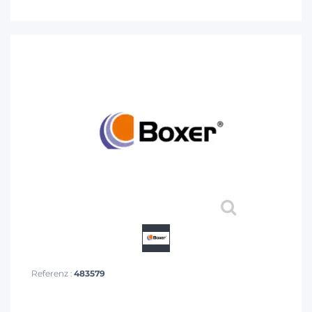
Referenz :
483579