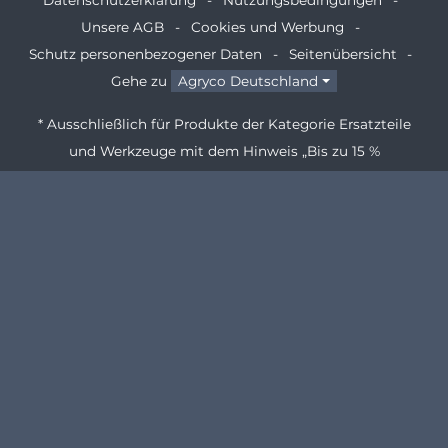
Datenschutzerklärung
Nutzungsbedingungen
Unsere AGB
Cookies und Werbung
Schutz personenbezogener Daten
Seitenübersicht
Gehe zu
Agryco Deutschland
* Ausschließlich für Produkte der Kategorie Ersatzteile
und Werkzeuge mit dem Hinweis „Bis zu 15 %
Wiedereinlagerungskosten“.
** Wir verwenden deine E-Mail-Adresse ausschließlich für
den Versand unserer Newsletter (Fachbeiträge, Werbung
von Agryco und ausgewählten Partnern, Rabatte usw.).
Unsere Newsletter können Zählpixel zur Erfolgsmessung
enthalten. Dadurch können wir die Nutzung unserer
Newsletter analysieren und unsere Kommunikation
verbessern. Du kannst dieser Erfolgsmessung jederzeit
widersprechen. Du kannst dich außerdem jederzeit über
den Abmeldelink in jedem Newsletter abmelden. Weitere