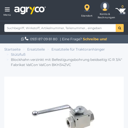
Konto &
Menü
Standort
Rechnungen
0931 87 09 81 80
| Eine Frage?
Schreibe uns!
Startseite
Ersatzteile
Ersatzteile für Traktoranhänger
Stützfuß
Blockhahn verzinkt mit Befestigungsbohrung beidseitig IG R 3/4"
Fabrikat ValCon ValCon BKH34ZVC