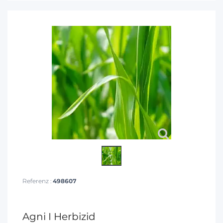
Referenz :
498607
Agni I Herbizid