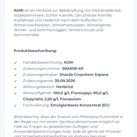
AGNI
ist ein Herbizid zur Bekämpfung von Klettenlabkraut,
Vogelsternmiere, Echter Kamille, Geruchloser Kamille,
Ausfallraps und Hederich nach dem Auflaufen in
Winterweichweizen, Winterhartweizen, Wintergerste,
Winter- und Sommerroggen, Wintertriticale und
Sommerhafer.
Produktbeschreibung:
Handelsbezeichnung:
AGNI
Zulassungsnummer:
00A606-60
Zulassungsinhaber:
Sharda Cropchem Espana
Zulassungsende:
30.09.2026
Wirkungsbereich:
Herbizid
Wirkstoffgehalt:
100,0 g/L Fluroxypyr, 80,0 g/L
Clopyralid, 2,50 g/L Florasulam
Formulierung:
Emulgierbares Konzentrat (EC)
Bitte beachte, dass der Erwerb von Pflanzenschutzmittel in
der Regel nur mit einem Sachkundenachweis möglich ist.
Falls du Fragen zu gesetzlichen Auflagen und
Anwenderbestimmungen hast, lade dir gerne die Produkt-
und Sicherheitsdattenblätter im Anhang herunter.