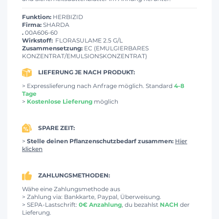
Funktion:
HERBIZID
Firma:
SHARDA
.
00A606-60
Wirkstoff:
FLORASULAME 2.5 G/L
Zusammensetzung:
EC (EMULGIERBARES
KONZENTRAT/EMULSIONSKONZENTRAT)
LIEFERUNG JE NACH PRODUKT:
> Expresslieferung nach Anfrage möglich. Standard
4-8
Tage
>
Kostenlose Lieferung
möglich
SPARE ZEIT:
>
Stelle deinen Pflanzenschutzbedarf zusammen:
Hier
klicken
ZAHLUNGSMETHODEN:
Wähe eine Zahlungsmethode aus
> Zahlung via: Bankkarte, Paypal, Überweisung.
> SEPA-Lastschrift:
0€ Anzahlung
, du bezahlst
NACH
der
Lieferung.