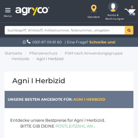
Konto &
Menü
Standort
Rechnungen
0931 87 09 81 80
| Eine Frage?
Schreibe uns!
Startseite
Pflanzenschutz
PSM nach Anwendungsgruppe
Herbizide
Agni I Herbizid
Agni I Herbizid
UNSERE BESTEN ANGEBOTE FÜR:
AGNI I HERBIZID
Entdecke unsere Bestpreise für Agni I Herbizid.
BITTE GIB DEINE
POSTLEITZAHL AN
.