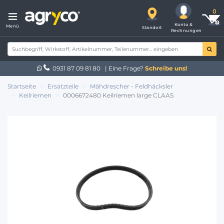
Konto &
Menü
Standort
Rechnungen
0931 87 09 81 80
| Eine Frage?
Schreibe uns!
Startseite
Ersatzteile
Mähdrescher - Feldhäcksler
Keilriemen
0006672480 Keilriemen large CLAAS