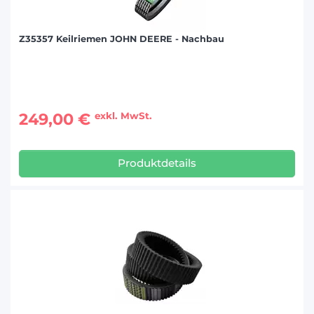
Z35357 Keilriemen JOHN DEERE - Nachbau
249,00 €
exkl. MwSt.
Produktdetails