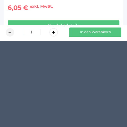
6,05 €
exkl. MwSt.
Produktdetails
In den Warenkorb
KUNDENMEINUNGEN
Schreibe den ersten Kommentar zu diesem Produkt
14 TAGE 
100 % 
  RÜCKGABERECHT*
 TRANSPARENTE PREISE