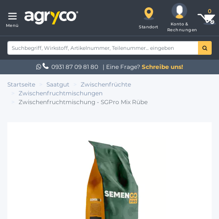
Konto &
Menü
Standort
Rechnungen
0931 87 09 81 80
| Eine Frage?
Schreibe uns!
Startseite
Saatgut
Zwischenfrüchte
Zwischenfruchtmischungen
Zwischenfruchtmischung - SGPro Mix Rübe