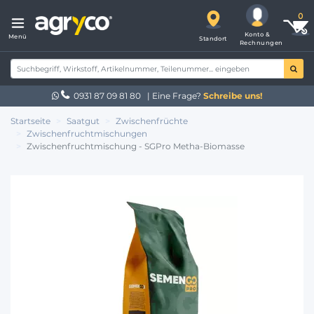
Konto &
Menü
Standort
Rechnungen
0931 87 09 81 80
| Eine Frage?
Schreibe uns!
Startseite
Saatgut
Zwischenfrüchte
Zwischenfruchtmischungen
Zwischenfruchtmischung - SGPro Metha-Biomasse