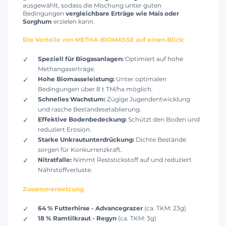
ausgewählt, sodass die Mischung unter guten
Bedingungen
vergleichbare Erträge wie Mais oder
Sorghum
erzielen kann.
Die Vorteile von METHA-BIOMASSE auf einen Blick:
Speziell für Biogasanlagen:
Optimiert auf hohe
Methangaserträge.
Hohe Biomasseleistung:
Unter optimalen
Bedingungen über 8 t TM/ha möglich.
Schnelles Wachstum:
Zügige Jugendentwicklung
und rasche Bestandesetablierung.
Effektive Bodenbedeckung:
Schützt den Boden und
reduziert Erosion.
Starke Unkrautunterdrückung:
Dichte Bestände
sorgen für Konkurrenzkraft.
Nitratfalle:
Nimmt Reststickstoff auf und reduziert
Nährstoffverluste.
Zusammensetzung
64 % Futterhirse - Advancegrazer
(ca. TKM: 23g)
18 % Ramtilkraut - Regyn
(ca. TKM: 3g)