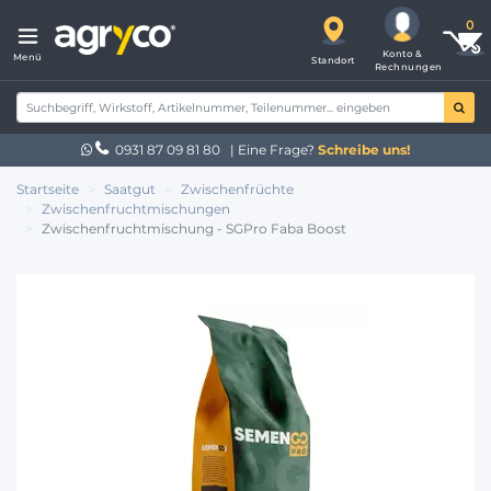
Konto &
Menü
Standort
Rechnungen
0931 87 09 81 80
| Eine Frage?
Schreibe uns!
Startseite
Saatgut
Zwischenfrüchte
Zwischenfruchtmischungen
Zwischenfruchtmischung - SGPro Faba Boost