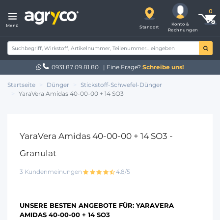
Konto &
Menü
Standort
Rechnungen
0931 87 09 81 80
| Eine Frage?
Schreibe uns!
Startseite
Dünger
Stickstoff-Schwefel-Dünger
YaraVera Amidas 40-00-00 + 14 SO3
YaraVera Amidas 40-00-00 + 14 SO3 -
Granulat
3 Kundenmeinungen
4.8/5
UNSERE BESTEN ANGEBOTE FÜR:
YARAVERA
AMIDAS 40-00-00 + 14 SO3