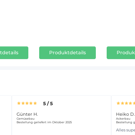
details
Produktdetails
Produk
5
/
5
Günter H.
Heiko D.
Gemüsebau
Ackerbau
Bestellung geliefert im Oktober 2025
Bestellung g
Alles sup