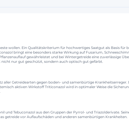
s Beste wollen. Ein Qualitätskriterium für hochwertiges Saatgut als Basis fü
oconazol bringt eine besonders starke Wirkung auf Fusarium, Schneeschim
r Pflanzenauflauf gewährleistet und bei Wintergetreide eine zuverlässige
ut nicht nur gut geschützt, sondern auch optisch gut gefärbt.
utz aller Getreidearten gegen boden- und samenbürtige Krankheitserreger
misch aktiven Wirkstoff Triticonazol wird in optimaler Weise die Sicheru
.
nil und Tebuconazol aus den Gruppen der Pyrrol- und Triazolderivate. Se
as getreide vor Auflaufschäden und anderen samenbürtigen Krankheiten.