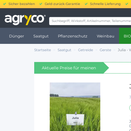
Sicher bezahlen
Geld-zurück-Garantie
Schnelle Lieferung
20.000 bi
Dünger
Saatgut
Pflanzenschutz
Weinbau
BIO
Startseite
Saatgut
Getreide
Gerste
Julia -
Aktuelle Preise für meinen
Standort anzeigen