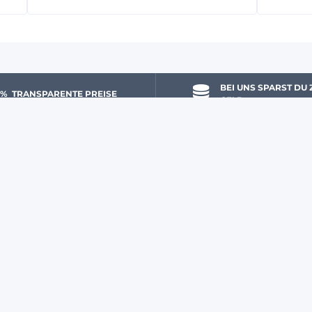
BEI UNS SPARST DU 
 % 
 TRANSPARENTE PREISE
GELD
DU & WIR
JETZT ZUM AGRYCO-NEWSLETT
Mein Konto
(**) Siehe nachstehende Beding
Eine Frage? Schreibe uns!
Über uns
Ein Expertenteam