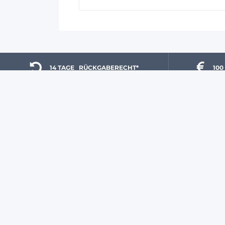
14 TAGE 
  RÜCKGABERECHT*
100
UNSERE GARANTIEN
HAST DU EINE FRAGE?
Liefermethoden
Unsere Experten
sind von
Meine Bestellung
Montag bis Freitag von
verfolgen
8:00 bis 12:00 und 13:00
Zahlungsmethoden
bis 17:00 Uhr unter
Versandkosten
0931 87 09 81 80
für dich
Rückgabe und Ersatz
da.
Unsere Marken
Häufig gestellte Fragen
So kaufst Du bei uns ein