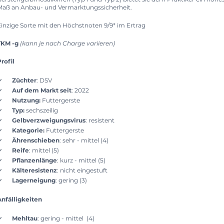
Maß an Anbau- und Vermarktungssicherheit.
Einzige Sorte mit den Höchstnoten 9/9* im Ertrag
TKM -g
(kann je nach Charge variieren)
rofil
Züchter
: DSV
Auf dem Markt seit
: 2022
Nutzung
:
Futtergerste
Typ:
sechszeilig
Gelbverzweigungsvirus
: resistent
Kategorie:
Futtergerste
Ährenschieben
: sehr - mittel (4)
Reife
: mittel (5)
Pflanzenlänge
: kurz - mittel (5)
Kälteresistenz
: nicht eingestuft
Lagerneigung
: gering (3)
Anfälligkeiten
Mehltau
: gering - mittel (4)