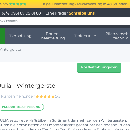
s 250.000 € kurzfristige Finanzierung • Rückmeldung in 48 Stunden • Kein
4,6/5
0931 87 09 81 80
| Eine Frage?
Schreibe uns!
Boden-
Pflanzenschu
Tierhaltung
Traktorteile
bearbeitung
technik
 Wintergerste
Postleitzahl angeben
Julia - Wintergerste
3 Kundenmeinungen
5/5
PRODUKTBESCHREIBUNG
JULIA setzt neue Maßstäbe im Sortiment der mehrzeiligen Wintergersten:
Durch die Kombination der Doppelresistenz gegenüber den bodenbürtigen
Gerstengelbmosaikviren (Typ 1 und Typ 2) bietet sie dem Praktiker ein hohe