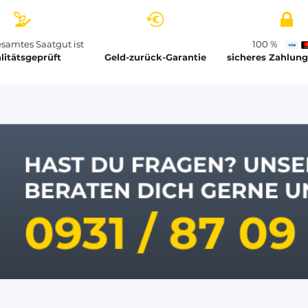
samtes Saatgut ist
100 %
litätsgeprüft
Geld-zurück-Garantie
sicheres Zahlun