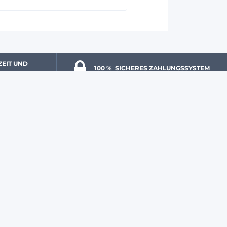
ZEIT UND 
100 % 
 SICHERES ZAHLUNGSSYSTEM
ER ANMELDEN UND AKTUELLE ANGEBOTE NUTZEN!
Anmelden
ungen