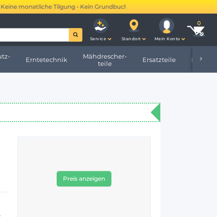
e monatliche Tilgung • Kein Grundbucheintrag •
Mehr erfahren →
Service
Standort
Mein Konto
tz-
Mähdrescher-
Erntetechnik
Ersatzteile
Hofbeda
teile
Preis anzeigen
s