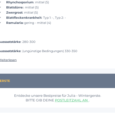
Rhynchosporium
: mittel (5)
Blattdürre:
mittel (5)
Zwergrost
: mittel (5)
Blattfleckenkrankheit
: Typ 1: -, Typ 2: -
Ramularia:
gering - mittel (4)
Aussaatstärke
: 280-300
Aussaatstärke
: (ungünstige Bedingungen) 330-350
Weiterlesen
GERSTE
Entdecke unsere Bestpreise für Julia - Wintergerste.
BITTE GIB DEINE
POSTLEITZAHL AN
.