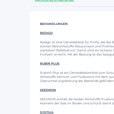
PRODUKTBESCHREIBUNG
BEHANDLUNGEN
:
REDIGO
Redigo ist eine Getreidebeize für Profis, die da
starken Beizwirkstoffe Tebuconazol und Prothi
stärkstem Befallsdruck. Damit wird ein sichere
Frühjahr erreicht. Mit der Beizung ist das Saatg
RUBIN PLUS
Rubin® Plus ist ein Getreidebeizmittel zum Sch
Wirkstoffe Xemium und Fludioxonil mit dem syste
Überwinterungsleistung der Bestände gefördert
SEEDRON
SEEDRON enthält die beiden Wirkstoffe Fludioxo
Keimens der Saat im Boden und schützt damit d
SYSTIVA