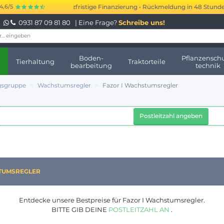
bis 250.000 € kurzfristige Finanzierung • Rückmeldung in 48 Stunden • Ke
4,6/5
0931 87 09 81 80
| Eine Frage?
Schreibe uns!
Boden-
Pflanzenschu
Tierhaltung
Traktorteile
bearbeitung
technik
sgruppe
Wachstumsregler
Fazor I Wachstumsregler
Postleitzahl angeben
TUMSREGLER
Entdecke unsere Bestpreise für Fazor I Wachstumsregler.
BITTE GIB DEINE
POSTLEITZAHL AN
.