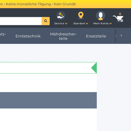
ine monatliche Tilgung • Kein Grundbucheintrag •
Mehr erfahren →
Service
Standort
Mein Konto
tz-
Mähdrescher-
Erntetechnik
Ersatzteile
Hofbeda
teile