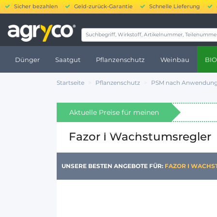
Sicher bezahlen
Geld-zurück-Garantie
Schnelle Lieferung
20.000 
Dünger
Saatgut
Pflanzenschutz
Weinbau
BIO
Startseite
Pflanzenschutz
PSM nach Anwendung
Aktuelle Preise für meinen
Standort anzeigen
Fazor I Wachstumsregler
UNSERE BESTEN ANGEBOTE FÜR:
FAZOR I WACHS