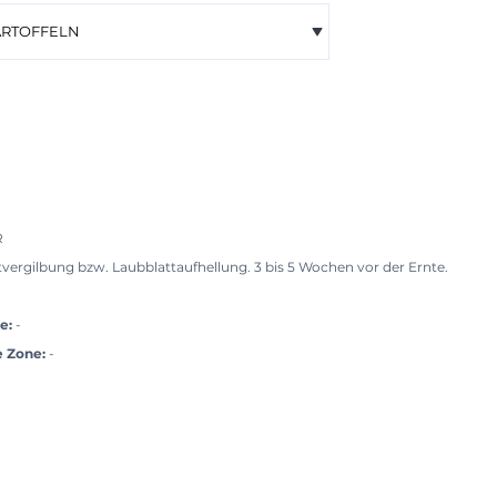
R
vergilbung bzw. Laubblattaufhellung. 3 bis 5 Wochen vor der Ernte.
e:
-
e Zone:
-