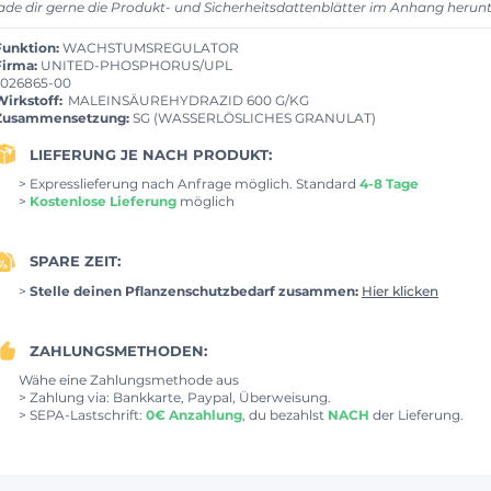
lade dir gerne die Produkt- und Sicherheitsdattenblätter im Anhang herunt
Funktion:
WACHSTUMSREGULATOR
Firma:
UNITED-PHOSPHORUS/UPL
026865-00
Wirkstoff:
MALEINSÄUREHYDRAZID 600 G/KG
Zusammensetzung:
SG (WASSERLÖSLICHES GRANULAT)
LIEFERUNG JE NACH PRODUKT:
> Expresslieferung nach Anfrage möglich. Standard
4-8 Tage
>
Kostenlose Lieferung
möglich
SPARE ZEIT:
>
Stelle deinen Pflanzenschutzbedarf zusammen:
Hier klicken
ZAHLUNGSMETHODEN:
Wähe eine Zahlungsmethode aus
> Zahlung via: Bankkarte, Paypal, Überweisung.
> SEPA-Lastschrift:
0€ Anzahlung
, du bezahlst
NACH
der Lieferung.