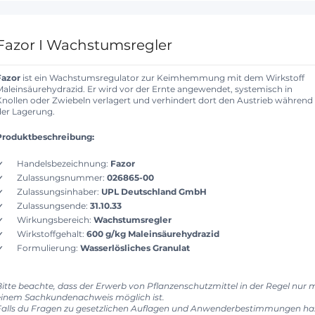
Fazor I Wachstumsregler
Fazor
ist ein Wachstumsregulator zur Keimhemmung mit dem Wirkstoff
Maleinsäurehydrazid. Er wird vor der Ernte angewendet, systemisch in
Knollen oder Zwiebeln verlagert und verhindert dort den Austrieb während
der Lagerung.
Produktbeschreibung:
Handelsbezeichnung:
Fazor
Zulassungsnummer:
026865-00
Zulassungsinhaber:
UPL Deutschland GmbH
Zulassungsende:
31.10.33
Wirkungsbereich:
Wachstumsregler
Wirkstoffgehalt:
600 g/kg Maleinsäurehydrazid
Formulierung:
Wasserlösliches Granulat
Bitte beachte, dass der Erwerb von Pflanzenschutzmittel in der Regel nur m
einem Sachkundenachweis möglich ist.
Falls du Fragen zu gesetzlichen Auflagen und Anwenderbestimmungen has