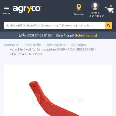
Konto &
Menü
Standort
Rechnungen
0931 87 09 81 80
| Eine Frage?
Schreibe uns!
Startseite
Ersatzteile
Sämaschine
Sonstiges
Verschleißkeil für Sämaschine GASPARDO G19203943R -
F19203943 - Nachbau