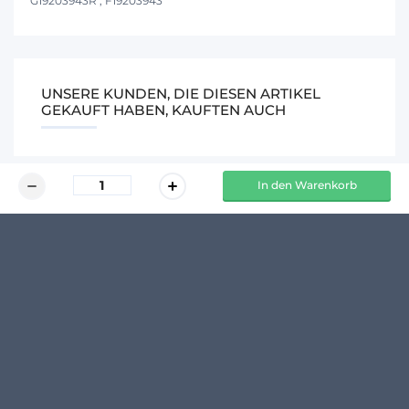
G19203943R , F19203943
UNSERE KUNDEN, DIE DIESEN ARTIKEL
GEKAUFT HABEN, KAUFTEN AUCH
In den Warenkorb
Rad 400X150 (für Lager Außendurchmesser 62)