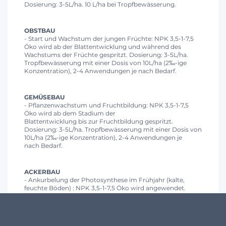
Dosierung: 3-5L/ha. 10 L/ha bei Tropfbewässerung.
OBSTBAU
- Start und Wachstum der jungen Früchte: NPK 3,5-1-7,5
Öko wird ab der Blattentwicklung und während des
Wachstums der Früchte gespritzt. Dosierung: 3-5L/ha.
Tropfbewässerung mit einer Dosis von 10L/ha (2‰-ige
Konzentration), 2-4 Anwendungen je nach Bedarf.
GEMÜSEBAU
- Pflanzenwachstum und Fruchtbildung: NPK 3,5-1-7,5
Öko wird ab dem Stadium der
Blattentwicklung bis zur Fruchtbildung gespritzt.
Dosierung: 3-5L/ha. Tropfbewässerung mit einer Dosis von
10L/ha (2‰-ige Konzentration), 2-4 Anwendungen je
nach Bedarf.
ACKERBAU
- Ankurbelung der Photosynthese im Frühjahr (kalte,
feuchte Böden) : NPK 3,5-1-7,5 Öko wird angewendet.
im Spritzverfahren mit einer Dosis von 5L/ha.
- Verbesserung des Proteingehalts: NPK 3,5-1-7,5 Öko wird
auf das erste Blatt gespritzt (letztes Blatt bereits
ausgerollt) .Dosierung: 5L/ha.