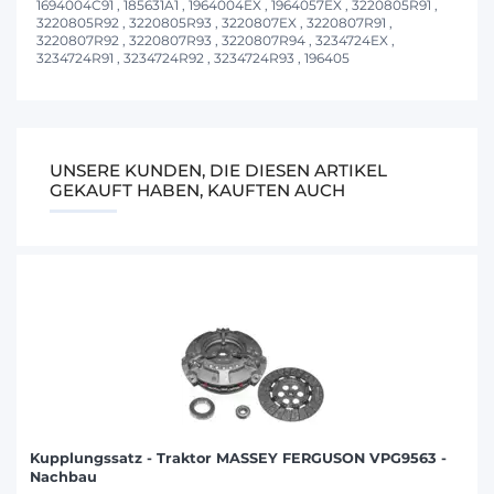
1694004C91 , 185631A1 , 1964004EX , 1964057EX , 3220805R91 ,
3220805R92 , 3220805R93 , 3220807EX , 3220807R91 ,
3220807R92 , 3220807R93 , 3220807R94 , 3234724EX ,
3234724R91 , 3234724R92 , 3234724R93 , 196405
UNSERE KUNDEN, DIE DIESEN ARTIKEL
GEKAUFT HABEN, KAUFTEN AUCH
Kupplungssatz - Traktor MASSEY FERGUSON VPG9563 -
Nachbau