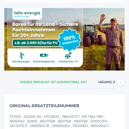
DIESES PRODUKT IST KOMPATIBEL MIT
HÄUFIG ZUSAMM
ORIGINAL-ERSATZTEILENUMMER
S72501 , 25/200-60 , VPG6525 , 1964057C1 , 631 1364 090 ,
185631A2 , 82815 , B507058 , B50758 , M50758 , 231002314 ,
331.0075.11 , 1269350C91 , 1269350EX , 135508A1 , 1694004C1 ,