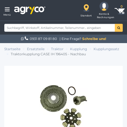
Konto &
Menü
Standort
Rechnungen
0931 87 09 81 80
| Eine Frage?
Schreibe uns!
Startseite
Ersatzteile
Traktor
Kupplung
Kupplungssatz
Traktorkupplung CASE IH 196405 - Nachbau