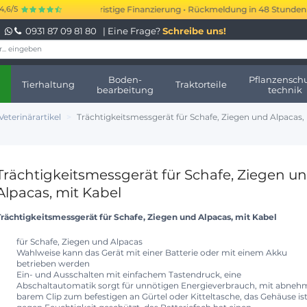
 bis 250.000 € kurzfristige Finanzierung • Rückmeldung in 48 Stunden • K
4,6/5
0931 87 09 81 80
| Eine Frage?
Schreibe uns!
Boden-
Pflanzenschu
Tierhaltung
Traktorteile
bearbeitung
technik
Veterinärartikel
Trächtigkeitsmessgerät für Schafe, Ziegen und Alpacas,
Trächtigkeitsmessgerät für Schafe, Ziegen u
Alpacas, mit Kabel
Trächtigkeitsmessgerät für Schafe, Ziegen und Alpacas, mit Kabel
für Schafe, Ziegen und Alpacas
Wahlweise kann das Gerät mit einer Batterie oder mit einem Akku
betrieben werden
Ein- und Ausschalten mit einfachem Tastendruck, eine
Abschaltautomatik sorgt für unnötigen Energieverbrauch, mit abneh
barem Clip zum befestigen an Gürtel oder Kitteltasche, das Gehäuse is