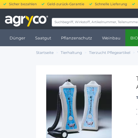
Sicher bezahlen
Geld-zurück-Garantie
Schnelle Lieferung
20.000
Dünger
Saatgut
Pflanzenschutz
Weinbau
BIO
Startseite
Tierhaltung
Tierzucht Pflegeartikel