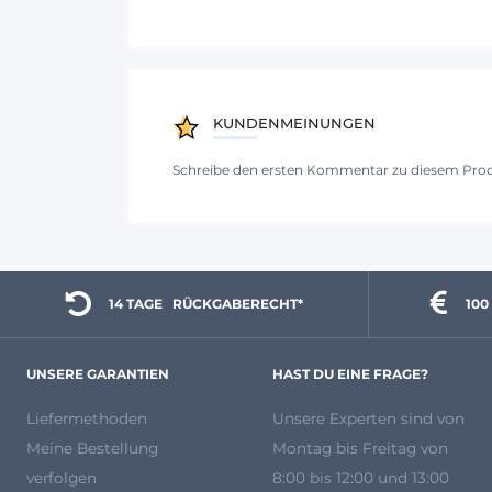
KUNDENMEINUNGEN
Schreibe den ersten Kommentar zu diesem Pro
14 TAGE 
  RÜCKGABERECHT*
100
UNSERE GARANTIEN
HAST DU EINE FRAGE?
Liefermethoden
Unsere Experten
sind von
Meine Bestellung
Montag bis Freitag von
verfolgen
8:00 bis 12:00 und 13:00