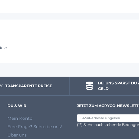
dukt
BEI UNS SPARST DU 
 % 
 TRANSPARENTE PREISE
GELD
DU & WIR
JETZT ZUM AGRYCO-NEWSLETT
Mein Konto
(**) Siehe nachstehende Beding
Eine Frage? Schreibe uns!
Über uns