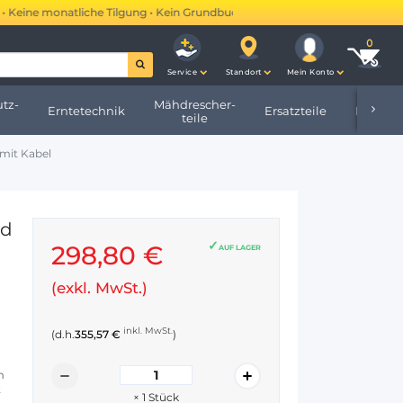
eine monatliche Tilgung • Kein Grundbucheintrag •
Mehr erfahren →
Service
Standort
Mein Konto
tz-
Mähdrescher-
Erntetechnik
Ersatzteile
Hofbeda
teile
 mit Kabel
nd
298,80 €
AUF LAGER
(exkl. MwSt.)
inkl. MwSt.
(d.h.
355,57 €
)
m
t
×
1
Stück