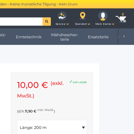
• Keine monatliche Tilgung • Kein Grundbucheintrag •
Mehr erfahren →
Service
Standort
Mein Konto
tz-
Mähdrescher-
Erntetechnik
Ersatzteile
Hofbeda
teile
10,00 €
(exkl.
AUF LAGER
MwSt.)
inkl. MwSt.
(d.h.
11,90 €
)