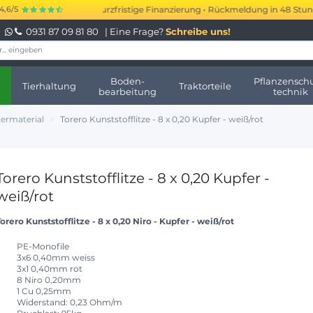
.000 bis 250.000 € kurzfristige Finanzierung • Rückmeldung in 48 Stunden 
4,6/5
0931 87 09 81 80
| Eine Frage?
Schreibe uns!
Boden-
Pflanzenschu
Tierhaltung
Traktorteile
bearbeitung
technik
termaterial
Torero Kunststofflitze - 8 x 0,20 Kupfer - weiß/rot
Torero Kunststofflitze - 8 x 0,20 Kupfer -
weiß/rot
orero Kunststofflitze - 8 x 0,20 Niro - Kupfer - weiß/rot
PE-Monofile
3x6 0,40mm weiss
3x1 0,40mm rot
8 Niro 0,20mm
1 Cu 0,25mm
Widerstand: 0,23 Ohm/m