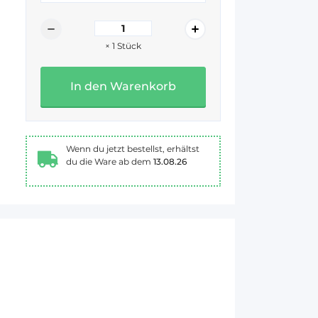
×
1
Stück
In den Warenkorb
Wenn du jetzt bestellst, erhältst
du die Ware ab dem
13.08.26