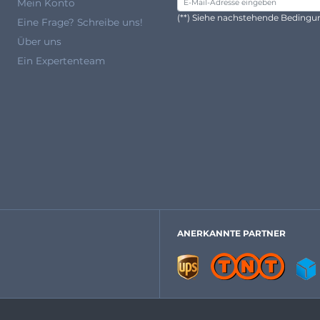
Mein Konto
(**) Siehe nachstehende Beding
Eine Frage? Schreibe uns!
Über uns
Ein Expertenteam
ANERKANNTE PARTNER