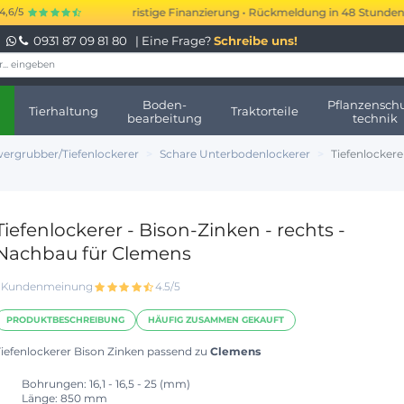
 bis 250.000 € kurzfristige Finanzierung • Rückmeldung in 48 Stunden • K
4,6/5
0931 87 09 81 80
| Eine Frage?
Schreibe uns!
Boden-
Pflanzenschu
Tierhaltung
Traktorteile
bearbeitung
technik
ergrubber/Tiefenlockerer
Schare Unterbodenlockerer
Tiefenlockere
Tiefenlockerer - Bison-Zinken - rechts -
Nachbau für Clemens
1 Kundenmeinung
4.5/5
PRODUKTBESCHREIBUNG
HÄUFIG ZUSAMMEN GEKAUFT
Tiefenlockerer Bison Zinken passend zu
Clemens
Bohrungen: 16,1 - 16,5 - 25 (mm)
Länge: 850 mm