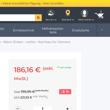
eine monatliche Tilgung • Kein Grundbucheintrag •
Mehr erfahren →
Service
Standort
Mein Konto
tz-
Mähdrescher-
Erntetechnik
Ersatzteile
Hofbeda
teile
r - Bison-Zinken - rechts - Nachbau für Clemens
186,16 €
(exkl.
AUF LAGER
MwSt.)
-5 %
195,95 €
(exkl. MwSt.)
Statt
inkl. MwSt.
(d.h.
221,53 €
)