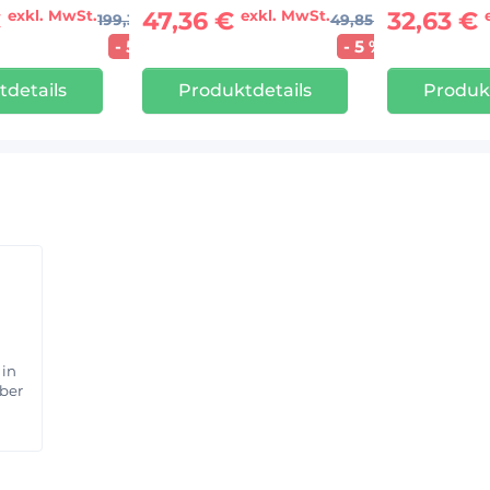
€
47,36 €
32,63 €
exkl. MwSt.
exkl. MwSt.
199,35 €
49,85 €
- 5 %
- 5 %
details
Produktdetails
Produk
 in
aber