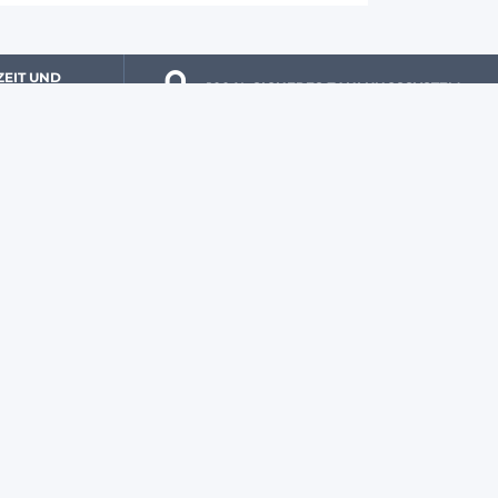
ZEIT UND 
100 % 
 SICHERES ZAHLUNGSSYSTEM
ER ANMELDEN UND AKTUELLE ANGEBOTE NUTZEN!
Anmelden
ungen