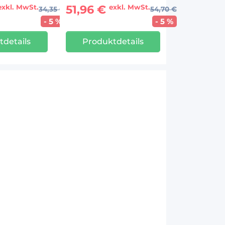
51,96 €
exkl. MwSt.
exkl. MwSt.
34,35 €
54,70 €
- 5 %
- 5 %
tdetails
Produktdetails