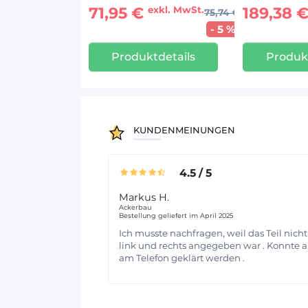
71,95 €
189,38 
exkl. MwSt.
75,74 €
- 5 %
Produktdetails
Produkt
KUNDENMEINUNGEN
4.5
/
5
Markus H.
Ackerbau
Bestellung geliefert im April 2025
Ich musste nachfragen, weil das Teil nicht
link und rechts angegeben war . Konnte 
am Telefon geklärt werden .