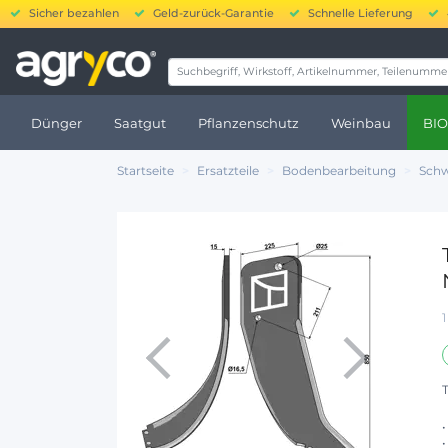
Sicher bezahlen
Geld-zurück-Garantie
Schnelle Lieferung
20.000
Dünger
Saatgut
Pflanzenschutz
Weinbau
BIO
Startseite
Ersatzteile
Bodenbearbeitung
Schw