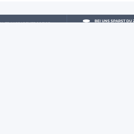
BEI UNS SPARST DU 
 % 
 TRANSPARENTE PREISE
GELD
DU & WIR
JETZT ZUM AGRYCO-NEWSLETT
Mein Konto
(**) Siehe nachstehende Beding
Eine Frage? Schreibe uns!
Über uns
Ein Expertenteam