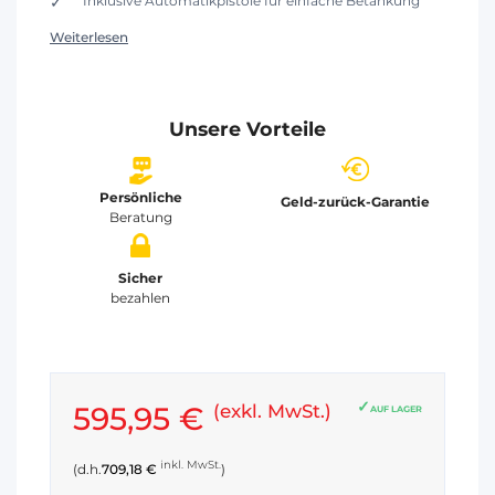
Inklusive Automatikpistole für einfache Betankung
Weiterlesen
Unsere Vorteile
Persönliche
Geld-zurück-Garantie
Beratung
Sicher
bezahlen
595,95 €
(exkl. MwSt.)
AUF LAGER
inkl. MwSt.
(d.h.
709,18 €
)