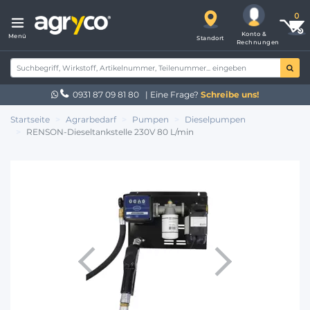
Konto &
Menü
Standort
Rechnungen
0931 87 09 81 80
| Eine Frage?
Schreibe uns!
Startseite
Agrarbedarf
Pumpen
Dieselpumpen
RENSON-Dieseltankstelle 230V 80 L/min