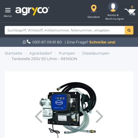
Konto &
Menü
Standort
Rechnungen
0931 87 09 81 80
| Eine Frage?
Schreibe uns!
Startseite
Agrarbedarf
Pumpen
Dieselpumpen
Tankstelle 230V 50 L/min - RENSON