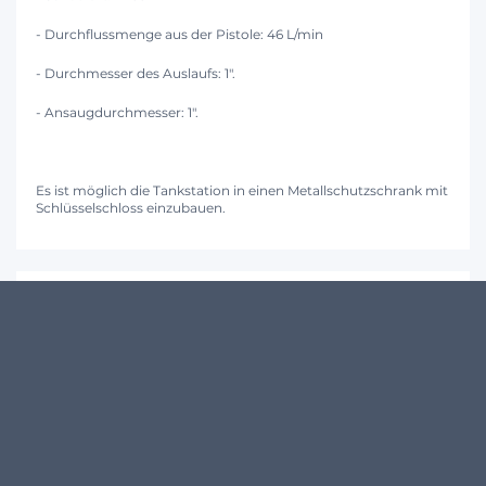
- Durchflussmenge aus der Pistole: 46 L/min
- Durchmesser des Auslaufs: 1".
- Ansaugdurchmesser: 1".
Es ist möglich die Tankstation in einen Metallschutzschrank mit
Schlüsselschloss einzubauen.
KUNDENMEINUNGEN
Schreibe den ersten Kommentar zu diesem Produkt