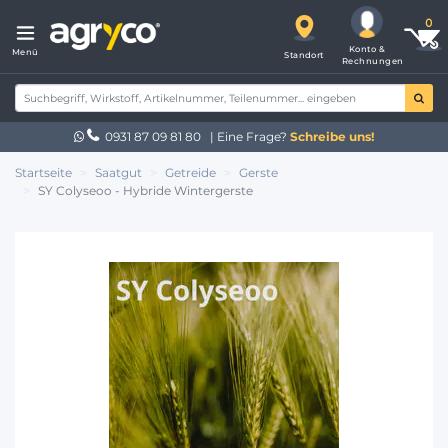
Konto &
Menü
Standort
Rechnungen
0931 87 09 81 80
| Eine Frage?
Schreibe uns!
Startseite
Saatgut
Getreide
Gerste
SY Colyseoo - Hybride Wintergerste