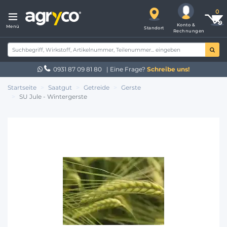
Konto &
Menü
Standort
Rechnungen
0931 87 09 81 80
| Eine Frage?
Schreibe uns!
Startseite
Saatgut
Getreide
Gerste
SU Jule - Wintergerste