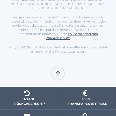
VOR DER ANWENDUNG BEACHTE BITTE DAS ETIKETT UND
DIE PRODUKTINFORMATIONEN.
Vergewissere dich vor jeder Anwendung, ob diese wirklich
notwendig ist. Wenn möglich, verwende alternative Methoden
sowie Mittel, die das geringste Risiko für die Gesundheit von
Mensch und Tier und die Umwelt aufweisen. Nähre
Informationen findest du unter
BVL Arbeitsbereich
Pflanzenschutz
.
Agryco DE GmbH ist für den Vertrieb von Pflanzenschutzmittel
an gewerbliche Kunden zugelassen.
14 TAGE 
100 % 
  RÜCKGABERECHT*
 TRANSPARENTE PREISE