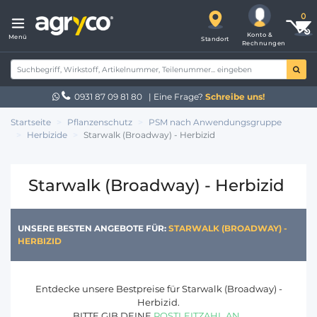
Konto &
Menü
Standort
Rechnungen
0931 87 09 81 80
| Eine Frage?
Schreibe uns!
Startseite
Pflanzenschutz
PSM nach Anwendungsgruppe
Herbizide
Starwalk (Broadway) - Herbizid
Starwalk (Broadway) - Herbizid
UNSERE BESTEN ANGEBOTE FÜR:
STARWALK (BROADWAY) -
HERBIZID
Entdecke unsere Bestpreise für Starwalk (Broadway) -
Herbizid.
BITTE GIB DEINE
POSTLEITZAHL AN
.