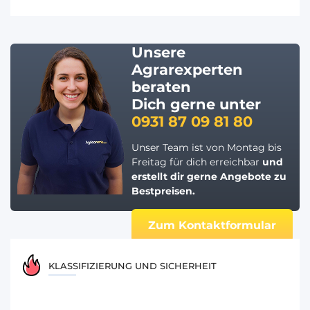
Unsere
Agrarexperten
beraten
Dich gerne unter
0931 87 09 81 80
Unser Team ist von Montag bis
Freitag für dich erreichbar
und
erstellt dir gerne
Angebote zu
Bestpreisen.
Zum Kontaktformular
KLASSIFIZIERUNG UND SICHERHEIT