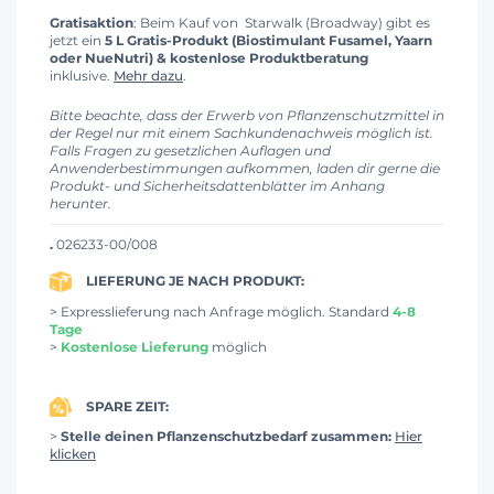
Gratisaktion
: Beim Kauf von Starwalk (Broadway) gibt es
jetzt ein
5 L Gratis-Produkt (Biostimulant Fusamel, Yaarn
oder NueNutri) & kostenlose Produktberatung
inklusive.
Mehr dazu
.
Bitte beachte, dass der Erwerb von Pflanzenschutzmittel in
der Regel nur mit einem Sachkundenachweis möglich ist.
Falls Fragen zu gesetzlichen Auflagen und
Anwenderbestimmungen aufkommen, laden dir gerne die
Produkt- und Sicherheitsdattenblätter im Anhang
herunter.
.
026233-00/008
LIEFERUNG JE NACH PRODUKT:
> Expresslieferung nach Anfrage möglich. Standard
4-8
Tage
>
Kostenlose Lieferung
möglich
SPARE ZEIT:
>
Stelle deinen Pflanzenschutzbedarf zusammen:
Hier
klicken