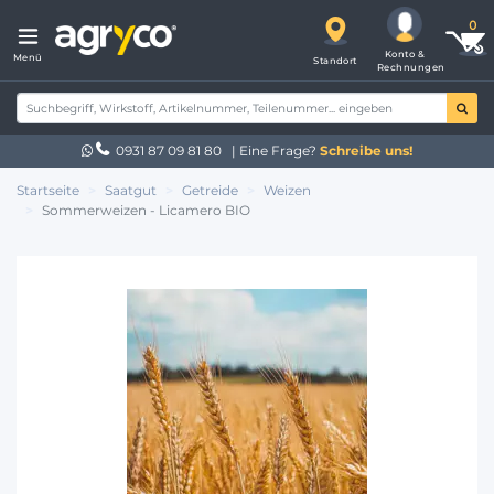
Konto &
Menü
Standort
Rechnungen
0931 87 09 81 80
| Eine Frage?
Schreibe uns!
Startseite
Saatgut
Getreide
Weizen
Sommerweizen - Licamero BIO