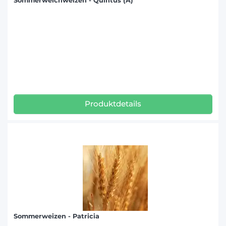
Sommerweichweizen - Quintus (A)
Produktdetails
Sommerweizen - Patricia