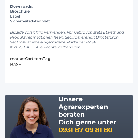
Downloads:
Broschüre
Label
Sicherheitsdatenblatt
Biozide vorsichtig verwenden. Vor Gebrauch stets Etikett und
Produktinformationen lesen. Seclira® enthält Dinotefuran.
Seclira® ist eine eingetragene Marke der BASF.
© 2023 BASF. Alle Rechte vorbehalten.
marketCartItemTag
BASF
Unsere
Agrarexperten
beraten
Dich gerne unter
0931 87 09 81 80