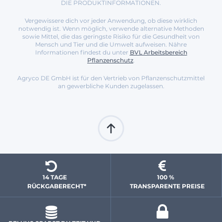
DIE PRODUKTINFORMATIONEN.
Vergewissere dich vor jeder Anwendung, ob diese wirklich
notwendig ist. Wenn möglich, verwende alternative Methoden
sowie Mittel, die das geringste Risiko für die Gesundheit von
Mensch und Tier und die Umwelt aufweisen. Nähre
Informationen findest du unter
BVL Arbeitsbereich
Pflanzenschutz
.
Agryco DE GmbH ist für den Vertrieb von Pflanzenschutzmittel
an gewerbliche Kunden zugelassen.
14 TAGE 
100 % 
  RÜCKGABERECHT*
 TRANSPARENTE PREISE