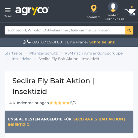
Konto &
Menü
Standort
Rechnungen
0931 87 09 81 80
| Eine Frage?
Schreibe uns!
Startseite
Pflanzenschutz
PSM nach Anwendungsgruppe
Insektizide
Seclira Fly Bait Aktion | Insektizid
Seclira Fly Bait Aktion |
Insektizid
4 Kundenmeinungen
5/5
UNSERE BESTEN ANGEBOTE FÜR:
SECLIRA FLY BAIT AKTION |
INSEKTIZID