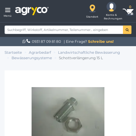
Konto &
Menü
Standort
Rechnungen
0931 87 09 81 80
| Eine Frage?
Schreibe uns!
Startseite
Agrarbedarf
Landwirtschaftliche Bewässerung
Bewässerungsysteme
Schottverlängerung 15 L