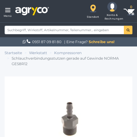
Konto &
Menü
Standort
Rechnungen
0931 87 09 81 80
| Eine Frage?
Schreibe uns!
Startseite
Werkstatt
Kompressoren
Schlauchverbindungsstutzen gerade auf Gewinde NORMA
GES8R12