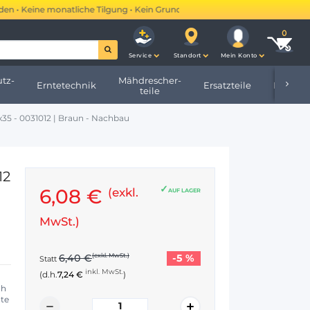
• Keine monatliche Tilgung • Kein Grundbucheintrag •
Mehr erfahren →
Service
Standort
Mein Konto
tz-
Mähdrescher-
Erntetechnik
Ersatzteile
Hofbeda
teile
35 - 0031012 | Braun - Nachbau
12
6,08 €
(exkl.
AUF LAGER
MwSt.)
-5 %
6,40 €
(exkl. MwSt.)
Statt
inkl. MwSt.
(d.h.
7,24 €
)
ch
nte