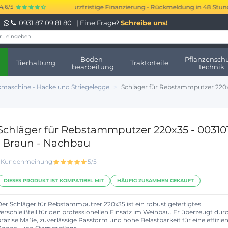
.000 bis 250.000 € kurzfristige Finanzierung • Rückmeldung in 48 Stunden 
4,6/5
0931 87 09 81 80
| Eine Frage?
Schreibe uns!
Boden-
Pflanzenschu
Tierhaltung
Traktorteile
bearbeitung
technik
maschine - Hacke und Striegelegge
Schläger für Rebstammputzer 220x
Schläger für Rebstammputzer 220x35 - 00310
| Braun - Nachbau
1 Kundenmeinung
5/5
DIESES PRODUKT IST KOMPATIBEL MIT
HÄUFIG ZUSAMMEN GEKAUFT
Der Schläger für Rebstammputzer 220x35 ist ein robust gefertigtes
Verschleißteil für den professionellen Einsatz im Weinbau. Er überzeugt dur
räzise Maße, zuverlässige Passform und hohe Belastbarkeit für eine effizie