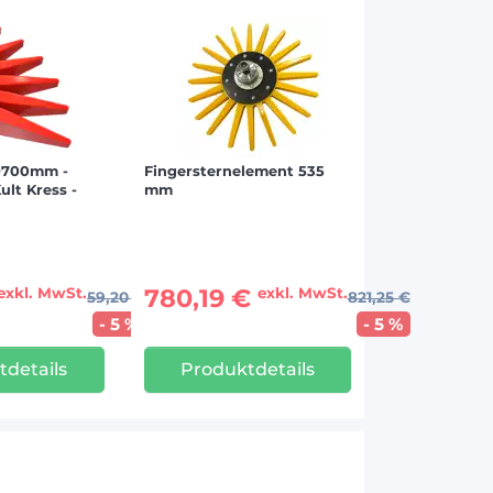
Ø700mm -
Fingersternelement 535
ult Kress -
mm
780,19 €
exkl. MwSt.
exkl. MwSt.
59,20 €
821,25 €
- 5 %
- 5 %
tdetails
Produktdetails