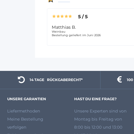
5
/
5
Matthias B.
Weinbau
Bestellung geliefert im Juni 2026
14 TAGE 
  RÜCKGABERECHT*
100
UNSERE GARANTIEN
HAST DU EINE FRAGE?
Liefermethoden
Unsere Experten
sind von
Meine Bestellung
Montag bis Freitag von
verfolgen
8:00 bis 12:00 und 13:00