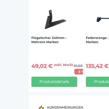
Flügelschar 340mm -
Federstange 
Mehrere Marken
Marken
49,02 €
135,42 
exkl. MwSt.
51,60 €
- 5 %
Produktdetails
Produkt
KUNDENMEINUNGEN