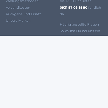
Zahlungsmethoden
bis 17:00 Uhr unter
Versandkosten
0931 87 09 81 80
für dich
Rückgabe und Ersatz
da.
Unsere Marken
Häufig gestellte Fragen
So kaufst Du bei uns ein
Werden Sie Verkäufer bei
Agryco
100 % SICHERES ZAHLUNGSSYSTEM
Meine Cookies setzen
Im
Schutz personenbezogener 
Friedrich-Koenig-Str. 2
97297 Waldbüttelbrunn
* Ausschließlich für Produk