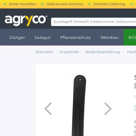
Sicher bezahlen
Geld-zurück-Garantie
Schnelle Lieferung
20
Dünger
Saatgut
Pflanzenschutz
Weinbau
BIO
Startseite
Ersatzteile
Bodenbearbeitung
Hack
p