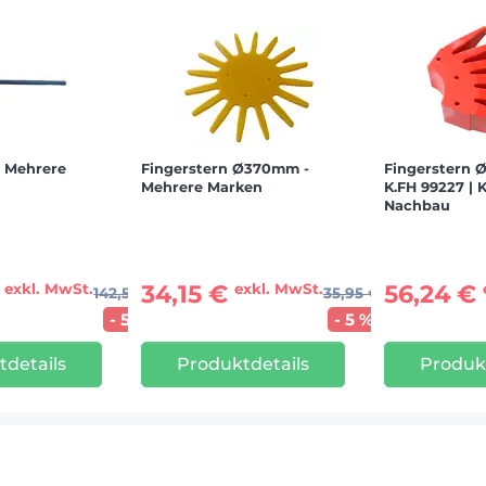
- Mehrere
Fingerstern Ø370mm -
Fingerstern 
Mehrere Marken
K.FH 99227 | K
Nachbau
€
34,15 €
56,24 €
exkl. MwSt.
exkl. MwSt.
142,55 €
35,95 €
- 5 %
- 5 %
details
Produktdetails
Produk