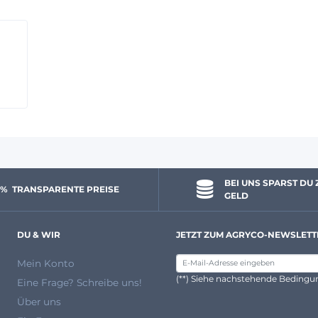
BEI UNS SPARST DU 
 % 
 TRANSPARENTE PREISE
GELD
DU & WIR
JETZT ZUM AGRYCO-NEWSLETT
Mein Konto
(**) Siehe nachstehende Beding
Eine Frage? Schreibe uns!
Über uns