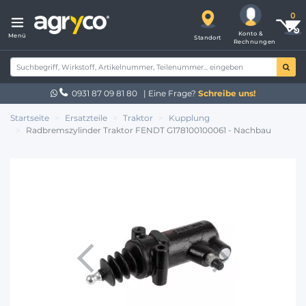
Konto &
Menü
Standort
Rechnungen
0931 87 09 81 80
| Eine Frage?
Schreibe uns!
Startseite
Ersatzteile
Traktor
Kupplung
Radbremszylinder Traktor FENDT G178100100061 - Nachbau