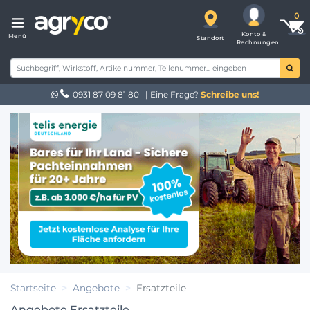
Konto &
Menü
Standort
Rechnungen
0931 87 09 81 80
| Eine Frage?
Schreibe uns!
Startseite
Angebote
Ersatzteile
Angebote Ersatzteile