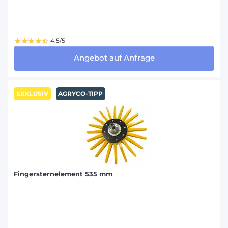
NAUD (76)
NEW HOLLAND (1)
4.5/5
NIEMEYER (76)
Angebot auf Anfrage
PERUGINI (17)
PÖTTINGER (79)
EXKLUSIV
AGRYCO-TIPP
QUIVOGNE (38)
RABEWERK (1)
RABE (129)
RAU (64)
Fingersternelement 535 mm
RAZOL (5)
RELIGIEUX FRÈRES (1)
SOUCHU PINET (10)