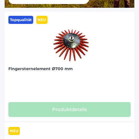
Topqualität
NEU
Fingersternelement Ø700 mm
Produktdetails
NEU