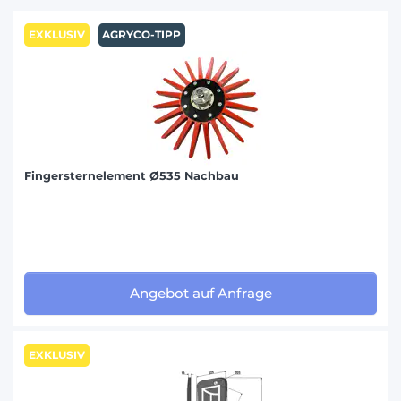
AMAZONE (103)
EXKLUSIV
AGRYCO-TIPP
BEDNAR (13)
BONNEL (20)
BREVIGLIERI (54)
BUGNOT (15)
Fingersternelement Ø535 Nachbau
CASE IH (1)
CELLI (38)
CLAAS / RENAULT (1)
DAL-BO (29)
DEMBLON (18)
Angebot auf Anfrage
DEUTZ-FAHR (1)
DURO (20)
EXKLUSIV
EINBOCK (7)