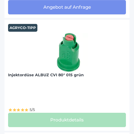
SULKY (11)
Angebot auf Anfrage
TULIP (2)
AGRYCO-TIPP
UNIA (21)
VADERSTAD (71)
VICON (5)
VIGOLO (5)
VOGEL & NOOT (138)
Injektordüse ALBUZ CVI 80° 015 grün
5/5
Produktdetails