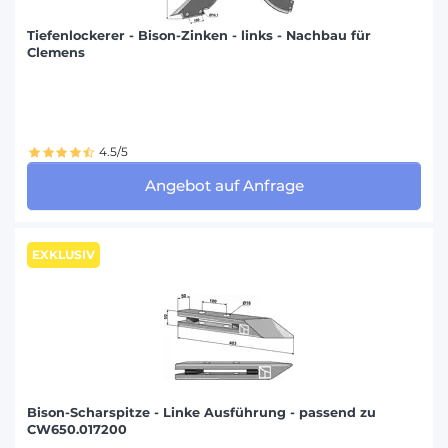
JEAN DE BRU (1)
Tiefenlockerer - Bison-Zinken - links - Nachbau für
JF-STOLL (2)
Clemens
JOHN DEERE (30)
KONGSKILDE OVERUM (212)
KRONE (49)
4.5/5
KUHN (476)
Angebot auf Anfrage
KVERNELAND (239)
KÖCKERLING (75)
EXKLUSIV
LELY (30)
LEMKEN (212)
MALETTI (39)
MASCHIO GASPARDO (131)
MASSEY FERGUSON (50)
Bison-Scharspitze - Linke Ausführung - passend zu
MONOSEM (4)
CW650.017200
MORRA (4)