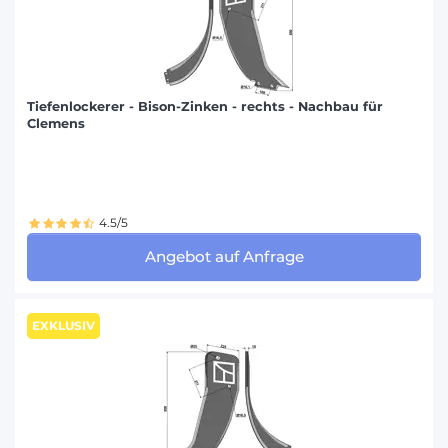
FALC (19)
FARMET (19)
FENET (7)
FERABOLI (15)
Tiefenlockerer - Bison-Zinken - rechts - Nachbau für
Clemens
FIAT/SOMECA (1)
FORIGO (4)
FROST (32)
4.5/5
GARD (2)
Angebot auf Anfrage
GOIZIN (48)
GREAT PLAINS (10)
GREGOIRE ET BESSON (220)
EXKLUSIV
HATZENBICHLER (4)
HORSCH (28)
HOWARD (55)