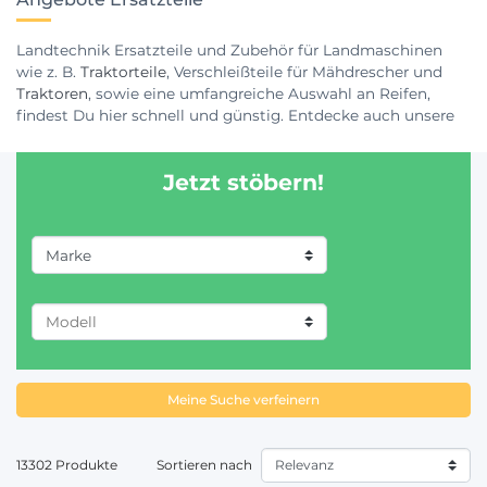
Landtechnik Ersatzteile und Zubehör für Landmaschinen
wie z. B.
Traktorteile
, Verschleißteile für Mähdrescher und
Traktoren
, sowie eine umfangreiche Auswahl an Reifen,
findest Du hier schnell und günstig. Entdecke auch unsere
große Auswahl an Anhängerteilen und Anbaugeräten im
Bereich Bodenbearbeitung. In unserem Onlineshop für
Jetzt stöbern!
Landtechnik Ersatzteile findest Du alles, was Du für deinen
Betrieb brauchst zu fairen Preisen.
Marke
AGRAM (6)
AGRATOR (5)
AGRIA (27)
Meine Suche verfeinern
AGRIC (4)
AGRISEM (16)
13302 Produkte
Sortieren nach
ALPEGO (31)