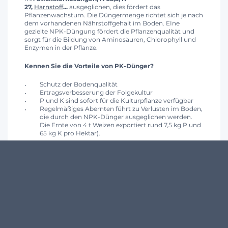
27,
Harnstoff
...
ausgeglichen, dies fördert das
Pflanzenwachstum. Die Düngermenge richtet sich je nach
dem vorhandenen Nährstoffgehalt im Boden. EIne
gezielte NPK-Düngung fördert die Pflanzenqualität und
sorgt für die Bildung von Aminosäuren, Chlorophyll und
Enzymen in der Pflanze.
Kennen Sie die Vorteile von PK-Dünger?
Schutz der Bodenqualität
Ertragsverbesserung der Folgekultur
P und K sind sofort für die Kulturpflanze verfügbar
Regelmäßiges Abernten führt zu Verlusten im Boden,
die durch den NPK-Dünger ausgeglichen werden.
Die Ernte von 4 t Weizen exportiert rund 7,5 kg P und
65 kg K pro Hektar).
Wir aktualisieren unsere Preise für NPK-Dünger täglich für
Ihre PLZ. Wir liefern direkt in Ihren Betrieb.
Angebote
verfügbar in vollen und halben LKWs.