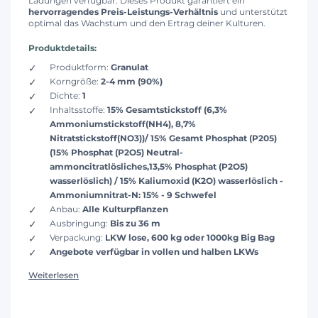
Ladungen verfügbar. Dieses Produkt garantiert ein
hervorragendes Preis-Leistungs-Verhältnis
und unterstützt
optimal das Wachstum und den Ertrag deiner Kulturen.
Produktdetails:
Produktform:
Granulat
Korngröße:
2-4 mm (90%)
Dichte:
1
Inhaltsstoffe:
15% Gesamtstickstoff (6,3%
Ammoniumstickstoff(NH4), 8,7%
Nitratstickstoff(NO3))/ 15% Gesamt Phosphat (P205)
(15% Phosphat (P2O5) Neutral-
ammoncitratlösliches,13,5% Phosphat (P2O5)
wasserlöslich) / 15% Kaliumoxid (K2O) wasserlöslich -
Ammoniumnitrat-N: 15% - 9 Schwefel
Anbau:
Alle Kulturpflanzen
Ausbringung:
Bis zu 36 m
Verpackung:
LKW lose, 600 kg oder 1000kg Big Bag
Angebote verfügbar in vollen und halben LKWs
Weiterlesen