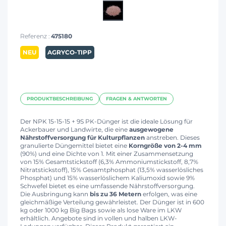
Referenz :
475180
NEU
AGRYCO-TIPP
PRODUKTBESCHREIBUNG
FRAGEN & ANTWORTEN
Der NPK 15-15-15 + 9S PK-Dünger ist die ideale Lösung für
Ackerbauer und Landwirte, die eine
ausgewogene
Nährstoffversorgung für Kulturpflanzen
anstreben. Dieses
granulierte Düngemittel bietet eine
Korngröße von 2-4 mm
(90%) und eine Dichte von 1. Mit einer Zusammensetzung
von 15% Gesamtstickstoff (6,3% Ammoniumstickstoff, 8,7%
Nitratstickstoff), 15% Gesamtphosphat (13,5% wasserlösliches
Phosphat) und 15% wasserlöslichem Kaliumoxid sowie 9%
Schwefel bietet es eine umfassende Nährstoffversorgung.
Die Ausbringung kann
bis zu 36 Metern
erfolgen, was eine
gleichmäßige Verteilung gewährleistet. Der Dünger ist in 600
kg oder 1000 kg Big Bags sowie als lose Ware im LKW
erhältlich. Angebote sind in vollen und halben LKW-