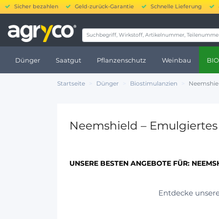
Sicher bezahlen
Geld-zurück-Garantie
Schnelle Lieferung
20.000 b
Dünger
Saatgut
Pflanzenschutz
Weinbau
BIO
Startseite
Dünger
Biostimulanzien
Neemshiel
Neemshield – Emulgiertes 
UNSERE BESTEN ANGEBOTE FÜR:
NEEMSH
Entdecke unsere