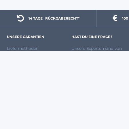
14 TAGE 
  RÜCKGABERECHT*
100
UNSERE GARANTIEN
HAST DU EINE FRAGE?
Liefermethoden
Unsere Experten
sind von
Meine Bestellung
Montag bis Freitag von
verfolgen
8:00 bis 12:00 und 13:00
Zahlungsmethoden
bis 17:00 Uhr unter
Versandkosten
0931 87 09 81 80
für dich
Rückgabe und Ersatz
da.
Unsere Marken
Häufig gestellte Fragen
So kaufst Du bei uns ein
Werden Sie Verkäufer bei
Agryco