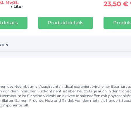
23,50 €
kl. MwSt.
/ Liter
details
Produktdetails
Produk
RTEN
Samen des Neembaums (Azadirachta indica) extrahiert wird, einer Baumart
 von dem indischen Subkontinent, ist aber heutzutage auch in den tropis
 Neembaum ist für seine Vielzahl an aktiven Inhaltsstoffen mit phytosanit
Blätter, Samen, Früchte, Holz und Rinde). Von den mehr als hundert Subst
 Komponente gilt.