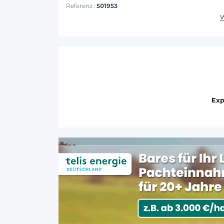
Referenz :
501953
W
Exp