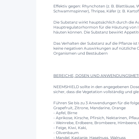
Effektiv gegen: Rhynchoten (z. B. Blattläuse, 
Schwammspinner), Thripse, Käfer (z. B. Kartoff
Die Substanz wirkt hauptsächlich durch die
Hauptregulatorhormon für die Häutung von Ins
häuten können. Die Substanz bewirkt Appetitve
Das Verhalten der Substanz auf die Pflanze is
keine negativen Auswirkungen auf nützliche 
Organismen und Bestäubern
BEREICHE, DOSEN UND ANWENDUNGSMET
NEEMSHIELD sollte in den angegebenen Dosen
sicher, dass die Vegetation vollständig und 
Führen Sie bis zu 3 Anwendungen für die folg
Grapefruit, Zitrone, Mandarine, Orange
- Apfel, Birne
- Aprikose, Kirsche, Pfirsich, Nektarinen, Pfl
- Weinrebe, Erdbeere, Brombeere, Himbeere, 
- Feige, Kiwi, Kaki,
- Olivenbaum
- Mandel, Kastanie, Haselnuss, Walnuss