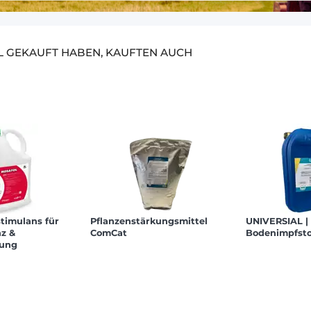
EL GEKAUFT HABEN, KAUFTEN AUCH
stimulans für
Pflanzenstärkungsmittel
UNIVERSIAL |
nz &
ComCat
Bodenimpfsto
rung