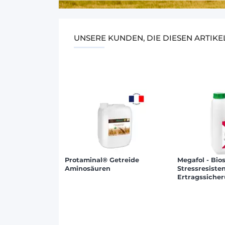
UNSERE KUNDEN, DIE DIESEN ARTIK
Protaminal® Getreide
Megafol - Bio
Aminosäuren
Stressresiste
Ertragssiche