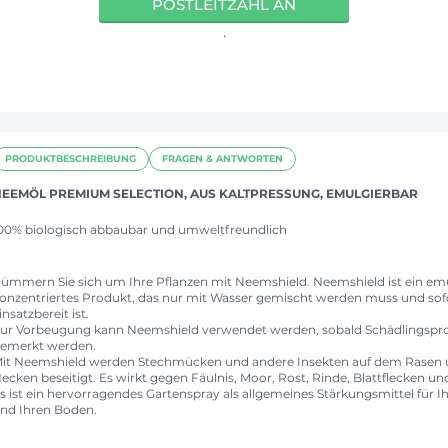
POSTLEITZAHL AN
.
PRODUKTBESCHREIBUNG
FRAGEN & ANTWORTEN
EEMÖL PREMIUM SELECTION, AUS KALTPRESSUNG, EMULGIERBAR
00% biologisch abbaubar und umweltfreundlich
ümmern Sie sich um Ihre Pflanzen mit Neemshield. Neemshield ist ein emu
onzentriertes Produkt, das nur mit Wasser gemischt werden muss und sof
insatzbereit ist.
ur Vorbeugung kann Neemshield verwendet werden, sobald Schädlingsp
emerkt werden.
it Neemshield werden Stechmücken und andere Insekten auf dem Rasen 
ecken beseitigt. Es wirkt gegen Fäulnis, Moor, Rost, Rinde, Blattflecken un
s ist ein hervorragendes Gartenspray als allgemeines Stärkungsmittel für I
nd Ihren Boden.