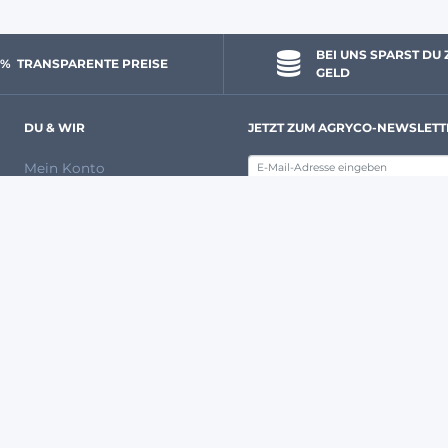
BEI UNS SPARST DU 
 % 
 TRANSPARENTE PREISE
GELD
DU & WIR
JETZT ZUM AGRYCO-NEWSLETT
Mein Konto
(**) Siehe nachstehende Beding
Eine Frage? Schreibe uns!
Über uns
Ein Expertenteam