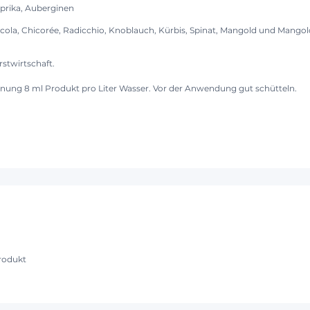
aprika, Auberginen
ucola, Chicorée, Radicchio, Knoblauch, Kürbis, Spinat, Mangold und Mangold,
stwirtschaft.
nnung 8 ml Produkt pro Liter Wasser. Vor der Anwendung gut schütteln.
rodukt