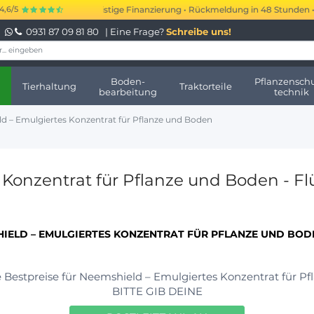
is 250.000 € kurzfristige Finanzierung • Rückmeldung in 48 Stunden • Kein
4,6/5
0931 87 09 81 80
| Eine Frage?
Schreibe uns!
Boden-
Pflanzenschu
Tierhaltung
Traktorteile
bearbeitung
technik
d – Emulgiertes Konzentrat für Pflanze und Boden
Konzentrat für Pflanze und Boden - Fl
IELD – EMULGIERTES KONZENTRAT FÜR PFLANZE UND BOD
 Bestpreise für Neemshield – Emulgiertes Konzentrat für Pf
BITTE GIB DEINE