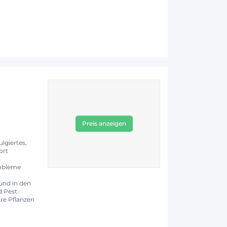
Preis anzeigen
lgiertes,
ort
robleme
und in den
d Pest.
hre Pflanzen