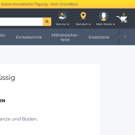
e monatliche Tilgung • Kein Grundbucheintrag •
Mehr erfahren →
Service
Standort
Mein Konto
tz-
Mähdrescher-
Erntetechnik
Ersatzteile
Hofbeda
teile
üssig
EN
lanze und Boden.