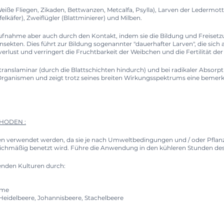
Weiße Fliegen, Zikaden, Bettwanzen, Metcalfa, Psylla), Larven der Ledermott
elkäfer), Zweiflügler (Blattminierer) und Milben.
 Aufnahme aber auch durch den Kontakt, indem sie die Bildung und Freis
ekten. Dies führt zur Bildung sogenannter "dauerhafter Larven", die sich 
rlust und verringert die Fruchtbarkeit der Weibchen und die Fertilität der 
t translaminar (durch die Blattschichten hindurch) und bei radikaler Abso
Organismen und zeigt trotz seines breiten Wirkungsspektrums eine bemerk
HODEN :
 verwendet werden, da sie je nach Umweltbedingungen und / oder Pflanze
gleichmäßig benetzt wird. Führe die Anwendung in den kühleren Stunden de
enden Kulturen durch:
aume
Heidelbeere, Johannisbeere, Stachelbeere