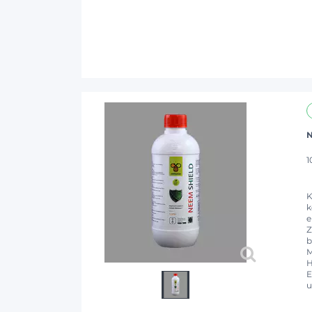
N
1
K
k
e
Z
b
M
H
E
u