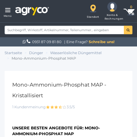
Konto &
Menü
Standort
Rechnungen
0931 87 09 81 80
| Eine Frage?
Schreibe uns!
Startseite
Dünger
Wasserlösliche Düngemittel
Mono-Ammonium-Phosphat MAP
Mono-Ammonium-Phosphat MAP -
Kristallisiert
1 Kundenmeinung
3.5/5
UNSERE BESTEN ANGEBOTE FÜR:
MONO-
AMMONIUM-PHOSPHAT MAP