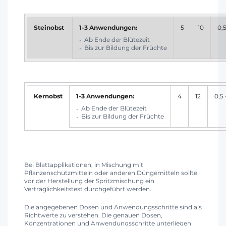
Steinobst
1-3 Anwendungen:
5
10
0,5
Ab Ende der Blütezeit
Bis zur Bildung der Früchte
Kernobst
1-3 Anwendungen:
4
12
0,5 
Ab Ende der Blütezeit
Bis zur Bildung der Früchte
Bei Blattapplikationen, in Mischung mit
Pflanzenschutzmitteln oder anderen Düngemitteln sollte
vor der Herstellung der Spritzmischung ein
Verträglichkeitstest durchgeführt werden.
Die angegebenen Dosen und Anwendungsschritte sind als
Richtwerte zu verstehen. Die genauen Dosen,
Konzentrationen und Anwendungsschritte unterliegen