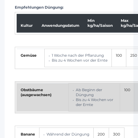
Empfehlungen Düngung:
Min
Max
Kultur
Anwendungsdatum
kg/ha/Saison
kg/ha/Sa
Gemüse
1 Woche nach der Pflanzung
100
250
Bis zu 4 Wochen vor der Ernte
Obstbäume
Ab Beginn der
100
(ausgewachsen)
Düngung
Bis zu 4 Wochen vor
der Ernte
Banane
Während der Düngung
200
300