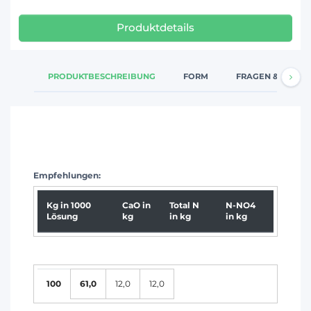
Produktdetails
PRODUKTBESCHREIBUNG
FORM
FRAGEN & ANTW
Empfehlungen:
Kg in 1000
CaO in
Total N
N-NO4
Lösung
kg
in kg
in kg
100
61,0
12,0
12,0