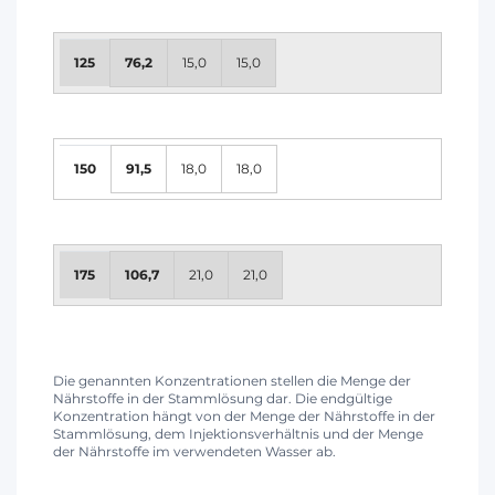
125
76,2
15,0
15,0
150
91,5
18,0
18,0
175
106,7
21,0
21,0
Die genannten Konzentrationen stellen die Menge der
Nährstoffe in der Stammlösung dar. Die endgültige
Konzentration hängt von der Menge der Nährstoffe in der
Stammlösung, dem Injektionsverhältnis und der Menge
der Nährstoffe im verwendeten Wasser ab.