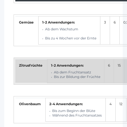
Gemüse
1-2 Anwendungen:
3
6
0,
Ab dem Wachstum
Bis zu 4 Wochen vor der Ernte
Zitrusfrüchte
1-2 Anwendungen:
6
15
Ab dem Fruchtansatz
Bis zur Bildung der Früchte
Olivenbaum
2-4 Anwendungen:
4
12
Bis zum Beginn der Blüte
Während des Fruchtansatzes