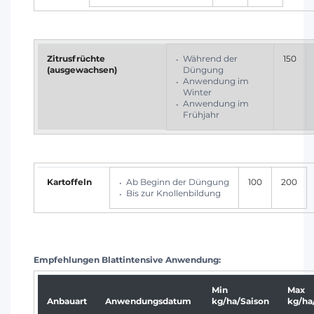
Zitrusfrüchte
Während der
150
(ausgewachsen)
Düngung
Anwendung im
Winter
Anwendung im
Frühjahr
Kartoffeln
Ab Beginn der Düngung
100
200
Bis zur Knollenbildung
Empfehlungen Blattintensive Anwendung:
Min
Max
Anbauart
Anwendungsdatum
kg/ha/Saison
kg/ha