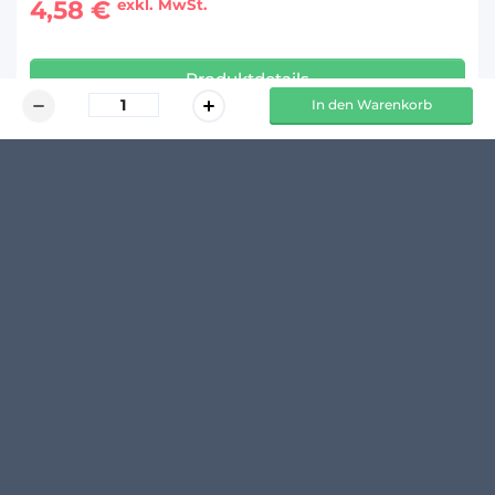
4,58 €
exkl. MwSt.
Produktdetails
In den Warenkorb
KUNDENMEINUNGEN
Schreibe den ersten Kommentar zu diesem Produkt
14 TAGE 
100 % 
  RÜCKGABERECHT*
 TRANSPARENTE PREISE