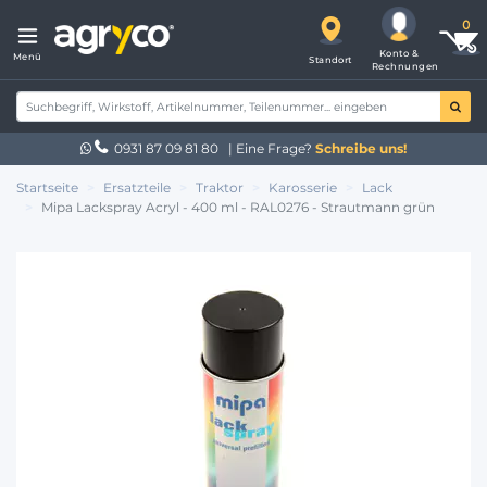
Konto &
Menü
Standort
Rechnungen
0931 87 09 81 80
| Eine Frage?
Schreibe uns!
Startseite
Ersatzteile
Traktor
Karosserie
Lack
Mipa Lackspray Acryl - 400 ml - RAL0276 - Strautmann grün