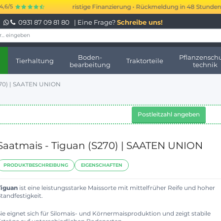
 bis 250.000 € kurzfristige Finanzierung • Rückmeldung in 48 Stunden • K
4,6/5
0931 87 09 81 80
| Eine Frage?
Schreibe uns!
Boden-
Pflanzenschu
Tierhaltung
Traktorteile
bearbeitung
technik
270) | SAATEN UNION
Postleitzahl angeben
Saatmais - Tiguan (S270) | SAATEN UNION
PRODUKTBESCHREIBUNG
EIGENSCHAFTEN
Tiguan
ist eine leistungsstarke Maissorte mit mittelfrüher Reife und hoher
tandfestigkeit.
Sie eignet sich für Silomais- und Körnermaisproduktion und zeigt stabile