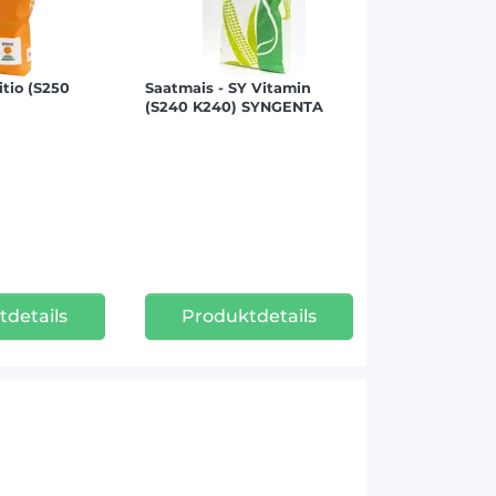
itio (S250
Saatmais - SY Vitamin
(S240 K240) SYNGENTA
tdetails
Produktdetails