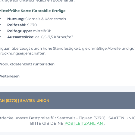
Erträge auf unterschiedlichen Bodenarten.
Mittelfrühe Sorte für stabile Erträge
Nutzung:
Silomais & Körnermais
Reifezahl:
S 270
Reifegruppe:
mittelfrüh
Aussaatstärke:
ca. 6,5–7,5 Körner/m²
Tiguan überzeugt durch hohe Standfestigkeit, gleichmäßige Abreife und gu
Trocknungseigenschaften.
Produktdatenblatt runterladen
Weiterlesen
AN (S270) | SAATEN UNION
tdecke unsere Bestpreise für Saatmais - Tiguan (S270) | SAATEN UNI
BITTE GIB DEINE
POSTLEITZAHL AN
.