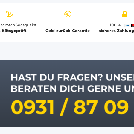
samtes Saatgut ist
100 %
litätsgeprüft
Geld-zurück-Garantie
sicheres Zahlun