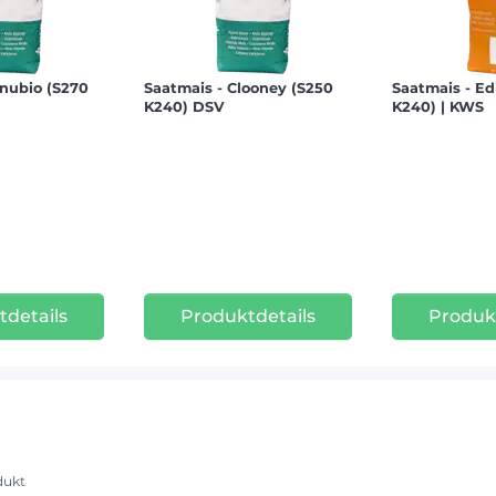
anubio (S270
Saatmais - Clooney (S250
Saatmais - Ed
K240) DSV
K240) | KWS
details
Produktdetails
Produk
dukt