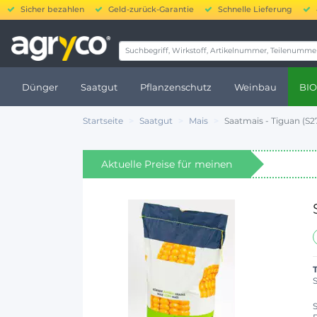
Sicher bezahlen
Geld-zurück-Garantie
Schnelle Lieferung
20.000
Dünger
Saatgut
Pflanzenschutz
Weinbau
BIO
Startseite
Saatgut
Mais
Saatmais - Tiguan (S
Aktuelle Preise für meinen
Standort anzeigen
S