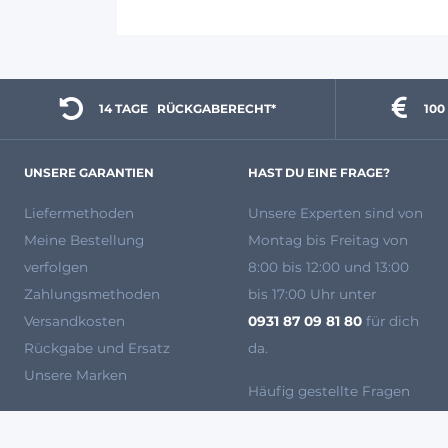
14 TAGE 
  RÜCKGABERECHT*
100
UNSERE GARANTIEN
HAST DU EINE FRAGE?
Liefermethoden
Unsere Experten
sind von
Meine Bestellung
Montag bis Freitag von
verfolgen
8:00 bis 12:00 und 13:00
Zahlungsmethoden
bis 17:00 Uhr unter
Versandkosten
0931 87 09 81 80
für dich
Rückgabe und Ersatz
da.
Unsere Marken
Häufig gestellte Fragen
So kaufst Du bei uns ein
Werden Sie Verkäufer bei