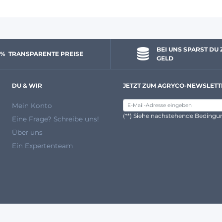
BEI UNS SPARST DU 
 % 
 TRANSPARENTE PREISE
GELD
DU & WIR
JETZT ZUM AGRYCO-NEWSLETT
Mein Konto
(**) Siehe nachstehende Beding
Eine Frage? Schreibe uns!
Über uns
Ein Expertenteam