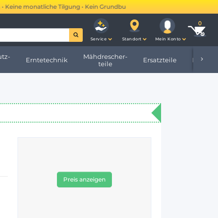
eine monatliche Tilgung • Kein Grundbucheintrag •
Mehr erfahren →
Service
Standort
Mein Konto
tz-
Mähdrescher-
Erntetechnik
Ersatzteile
Hofbeda
teile
Preis anzeigen