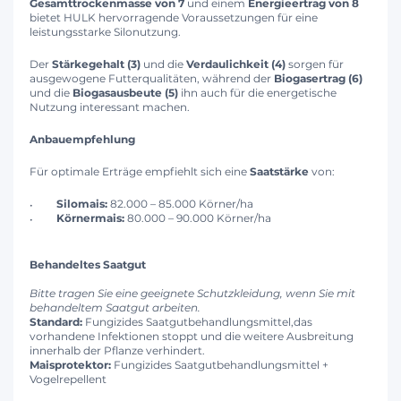
Gesamttrockenmasse von 7
und einem
Energieertrag von 8
bietet HULK hervorragende Voraussetzungen für eine
leistungsstarke Silonutzung.
Der
Stärkegehalt (3)
und die
Verdaulichkeit (4)
sorgen für
ausgewogene Futterqualitäten, während der
Biogasertrag (6)
und die
Biogasausbeute (5)
ihn auch für die energetische
Nutzung interessant machen.
Anbauempfehlung
Für optimale Erträge empfiehlt sich eine
Saatstärke
von:
Silomais:
82.000 – 85.000 Körner/ha
Körnermais:
80.000 – 90.000 Körner/ha
Behandeltes Saatgut
Bitte tragen Sie eine geeignete Schutzkleidung, wenn Sie mit
behandeltem Saatgut arbeiten.
Standard:
Fungizides Saatgutbehandlungsmittel,das
vorhandene Infektionen stoppt und die weitere Ausbreitung
innerhalb der Pflanze verhindert.
Maisprotektor:
Fungizides Saatgutbehandlungsmittel +
Vogelrepellent