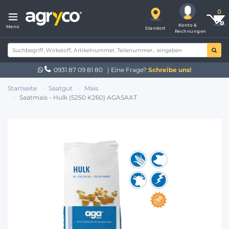
Konto &
Menü
Standort
Rechnungen
0931 87 09 81 80
| Eine Frage?
Schreibe uns!
Startseite
Saatgut
Mais
Saatmais - Hulk (S250 K260) AGASAAT