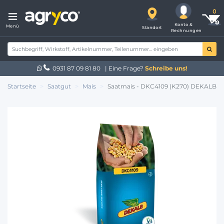
Konto &
Menü
Standort
Rechnungen
0931 87 09 81 80
| Eine Frage?
Schreibe uns!
Startseite
Saatgut
Mais
Saatmais - DKC4109 (K270) DEKALB