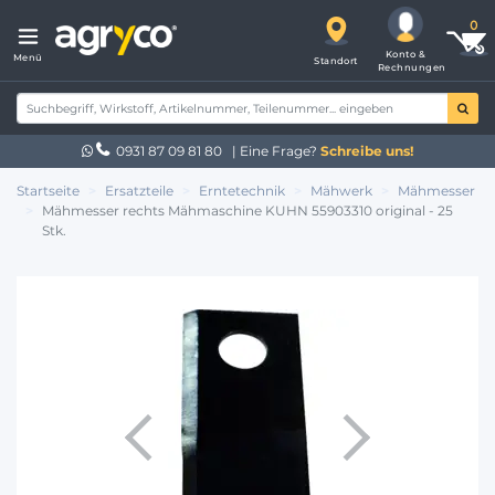
Konto &
Menü
Standort
Rechnungen
0931 87 09 81 80
| Eine Frage?
Schreibe uns!
Startseite
Ersatzteile
Erntetechnik
Mähwerk
Mähmesser
Mähmesser rechts Mähmaschine KUHN 55903310 original - 25
Stk.